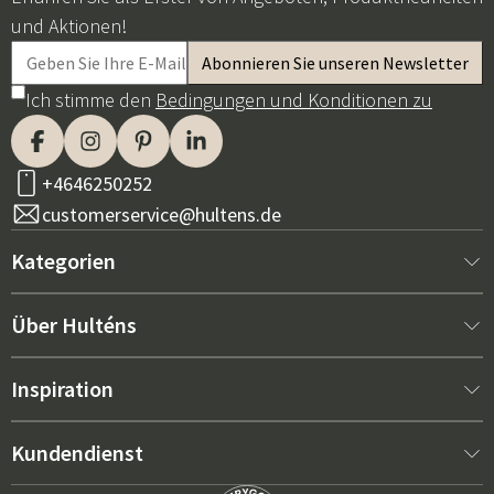
und Aktionen!
Ich stimme den
Bedingungen und Konditionen zu
+4646250252
customerservice@hultens.de
Kategorien
Neu bei uns
Über Hulténs
Möbel
Über Hulténs
Inspiration
Innenausstattung
Hulténs Laden
Bestseller
Kundendienst
Gartenmöbel
Verkaufsabteilung