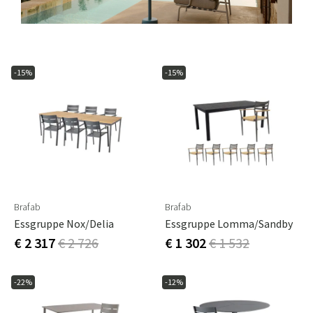
-15%
-15%
Brafab
Brafab
Essgruppe Nox/Delia
Essgruppe Lomma/Sandby
€ 2 317
€ 2 726
€ 1 302
€ 1 532
-22%
-12%