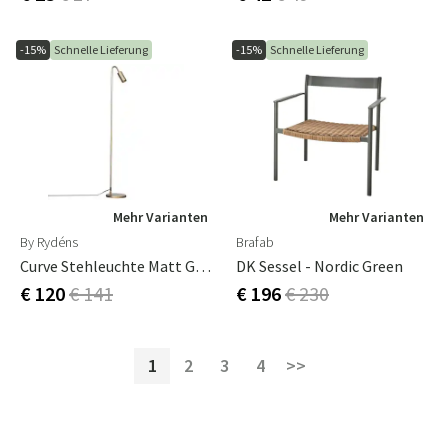
-15%
Schnelle Lieferung
-15%
Schnelle Lieferung
Mehr Varianten
Mehr Varianten
By Rydéns
Brafab
Curve Stehleuchte Matt Gold
DK Sessel - Nordic Green
€ 120
€ 141
€ 196
€ 230
1
2
3
4
>>