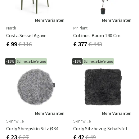
Mehr Varianten
Mehr Varianten
Nardi
Mr Plant
Costa Sessel Agave
Cotinus-Baum 140 Cm
€ 99
€ 116
€ 377
€ 443
-15%
Schnelle Lieferung
-15%
Schnelle Lieferung
Mehr Varianten
Mehr Varianten
Skinnwille
Skinnwille
Curly Sheepskin Sitz Ø34 Cm Anthrazit Silber
Curly Sitzbezug Schafsfell 40x40cm Dunkelgrau
€ 23
€ 27
€ 42
€ 49