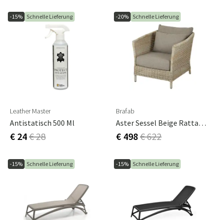
-15%
Schnelle Lieferung
-20%
Schnelle Lieferung
Leather Master
Brafab
Antistatisch 500 Ml
Aster Sessel Beige Rattan Inkl. Kissen
€ 24
€ 28
€ 498
€ 622
-15%
Schnelle Lieferung
-15%
Schnelle Lieferung