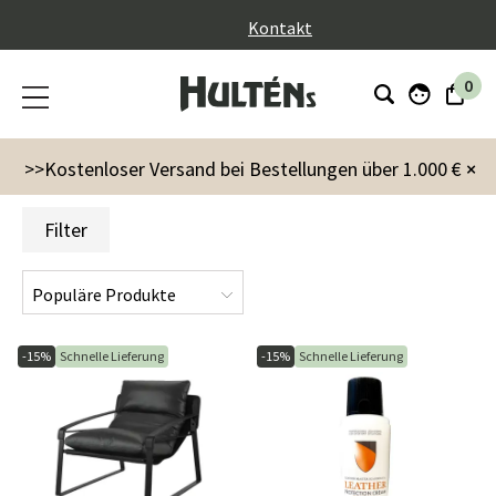
}
Kontakt
0
Kampagnen
Summer Season
Sale15
>>Kostenloser Versand bei Bestellungen über 1.000 €
×
Filter
-15%
Schnelle Lieferung
-15%
Schnelle Lieferung