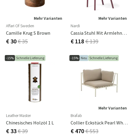
Mehr Varianten
Mehr Varianten
Affari Of Sweden
Nardi
Camille Krug S Brown
Cassia Stuhl Mit Armlehne Borgogna
€ 30
€ 35
€ 118
€ 139
-15%
Schnelle Lieferung
-15%
Neu
Schnelle Lieferung
Mehr Varianten
Leather Master
Brafab
Chinesisches Holzöl 1 L
Collier Eckstück Pearl White / Teddy Beige
€ 33
€ 39
€ 470
€ 553