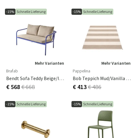
-15%
Schnelle Lieferung
-15%
Schnelle Lieferung
Mehr Varianten
Mehr Varianten
Brafab
Pappelina
Bendt Sofa Teddy Beige/Indigo Blue
Bob Teppich Mud/Vanilla 140 X 180 Cm
€ 568
€ 668
€ 413
€ 486
-15%
Schnelle Lieferung
-15%
Schnelle Lieferung