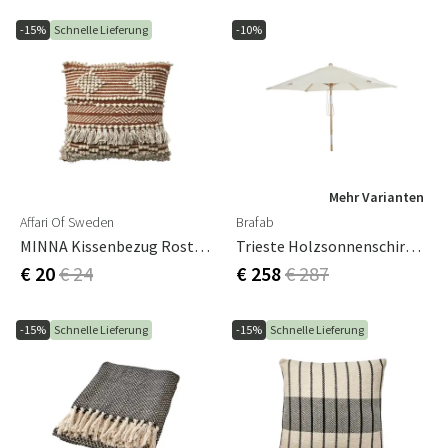
-15%
Schnelle Lieferung
-10%
Mehr Varianten
Affari Of Sweden
Brafab
MINNA Kissenbezug Rost/Beige
Trieste Holzsonnenschirm 2,5 M/natur
€ 20
€ 24
€ 258
€ 287
-15%
Schnelle Lieferung
-15%
Schnelle Lieferung