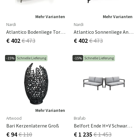
Mehr Varianten
Mehr Varianten
Nardi
Nardi
Atlantico Bodenliege Tortora-Tortora
Atlantico Sonnenliege Anthrazit-Anthrazit
€ 402
€ 473
€ 402
€ 473
-15%
Schnelle Lieferung
-15%
Schnelle Lieferung
Mehr Varianten
Artwood
Brafab
Bari Kerzenlaterne Groß
Belfort Ende H+v Schwarz/grau
€ 94
€ 110
€ 1 235
€ 1 453