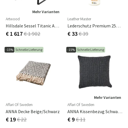
Mehr Varianten
Artwood
Leather Master
Hillsdale Sessel Titanic Anthrazit
Lederschutz Premium 250 Ml
€ 1 617
€ 1 902
€ 33
€ 39
-15%
Schnelle Lieferung
-15%
Schnelle Lieferung
Mehr Varianten
Affari Of Sweden
Affari Of Sweden
ANNA Decke Beige/schwarz
ANNA Kissenbezug Schwarz/weiß 50x50 Cm
€ 19
€ 22
€ 9
€ 11