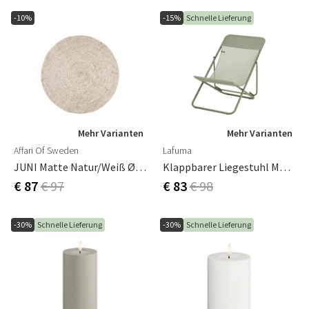
-10%
-15%
Schnelle Lieferung
Mehr Varianten
Mehr Varianten
Affari Of Sweden
Lafuma
JUNI Matte Natur/weiß Ø150 Cm
Klappbarer Liegestuhl Moosgrün
€ 87
€ 97
€ 83
€ 98
-30%
Schnelle Lieferung
-30%
Schnelle Lieferung