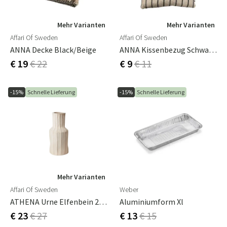
Mehr Varianten
Mehr Varianten
Affari Of Sweden
Affari Of Sweden
ANNA Decke Black/beige
ANNA Kissenbezug Schwarz/elfenbein
€ 19
€ 22
€ 9
€ 11
-15%
Schnelle Lieferung
-15%
Schnelle Lieferung
Mehr Varianten
Affari Of Sweden
Weber
ATHENA Urne Elfenbein 25 Cm
Aluminiumform Xl
€ 23
€ 27
€ 13
€ 15