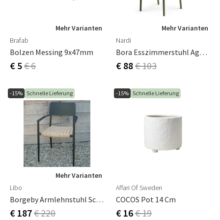
Mehr Varianten
Mehr Varianten
Brafab
Nardi
Bolzen Messing 9x47mm
Bora Esszimmerstuhl Agave
€ 5
€ 6
€ 88
€ 103
-15%
Schnelle Lieferung
-15%
Schnelle Lieferung
Mehr Varianten
Libo
Affari Of Sweden
Borgeby Armlehnstuhl Schwarz
COCOS Pot 14 Cm
€ 187
€ 220
€ 16
€ 19