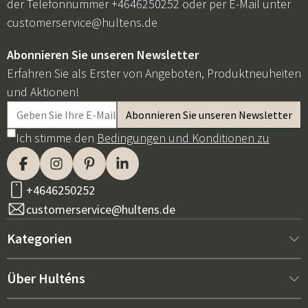
der Telefonnummer +4646250252 oder per E-Mail unter
customerservice@hultens.de
Abonnieren Sie unseren Newsletter
Erfahren Sie als Erster von Angeboten, Produktneuheiten
und Aktionen!
Ich stimme den
Bedingungen und Konditionen zu
+4646250252
customerservice@hultens.de
Kategorien
Neu bei uns
Über Hulténs
Möbel