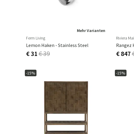
Mehr Varianten
Ferm Living
Riviera Ma
Lemon Haken - Stainless Steel
Rangez 
€ 31
€ 39
€ 847
-15%
-15%