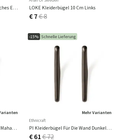
Affari Of Sweden
Kuben Kommode 2x2 - Natürliches Eichenfurnier
LOKE Kleiderbügel 10 Cm Links
€ 7
€ 8
-15%
Schnelle Lieferung
Varianten
Mehr Varianten
Ethnicraft
PI Kleiderbügel Wand Lackiert Mahagoni
PI Kleiderbügel Für Die Wand Dunkelbraunes Mahagoni Lackiert
€ 61
€ 72