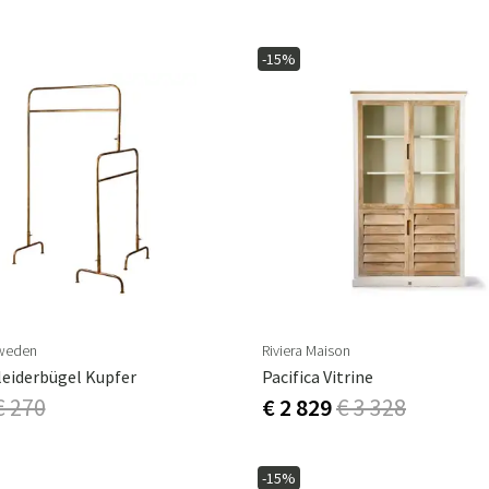
-15%
Sweden
Riviera Maison
eiderbügel Kupfer
Pacifica Vitrine
€ 270
€ 2 829
€ 3 328
-15%