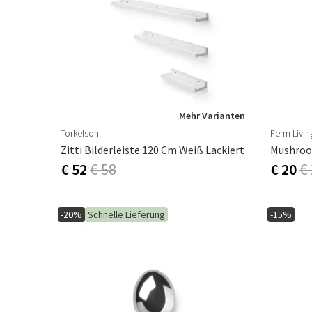
Mehr Varianten
Torkelson
Ferm Livin
Zitti Bilderleiste 120 Cm Weiß Lackiert
Mushroom
€ 52
€ 58
€ 20
€
-20%
Schnelle Lieferung
-15%