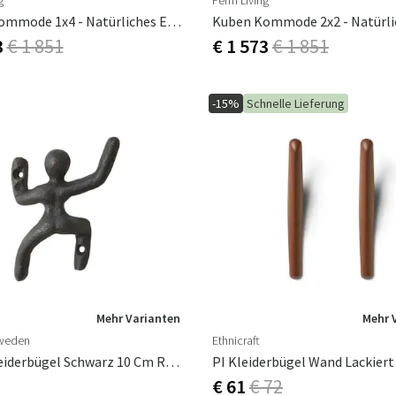
g
Ferm Living
Kuben Kommode 1x4 - Natürliches Eichenfurnier
3
€ 1 851
€ 1 573
€ 1 851
-15%
Schnelle Lieferung
Mehr Varianten
Mehr 
Sweden
Ethnicraft
LOKE Kleiderbügel Schwarz 10 Cm Rechts
€ 61
€ 72