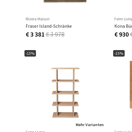
Riviera Maison
Ferm Livin
Fraser Island-Schränke
€ 3 381
€ 3 978
€ 930
-15%
-15%
Mehr Varianten