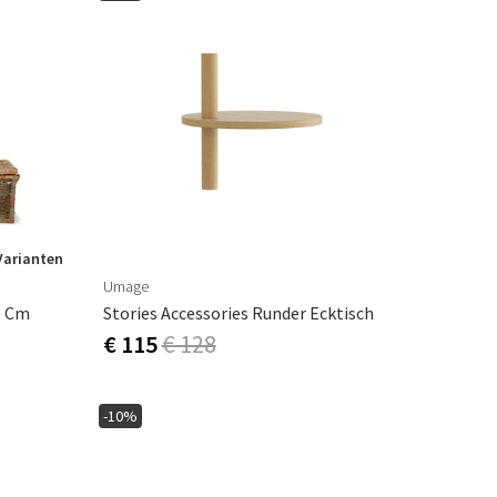
Varianten
Umage
0 Cm
Stories Accessories Runder Ecktisch
€ 115
€ 128
-10%