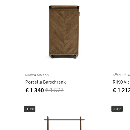
Riviera Maison
Affari Of 
Portella Barschrank
RIKO Vit
€ 1 340
€ 1 577
€ 1 21
-10%
-10%