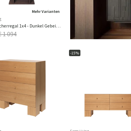
Mehr Varianten
g
Kona Bücherregal 1x4 - Dunkel Gebeizte Eiche
€ 1 094
-15%