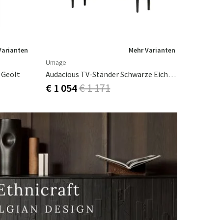
Varianten
Mehr Varianten
Umage
e Geölt
Audacious TV-Ständer Schwarze Eiche/Sugar Brown
€ 1 054
€ 1 171