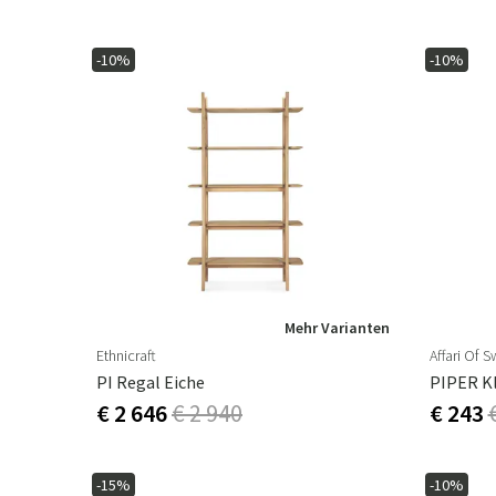
-10%
-10%
Mehr Varianten
Ethnicraft
Affari Of 
PI Regal Eiche
PIPER Kl
€ 2 646
€ 2 940
€ 243
-15%
-10%