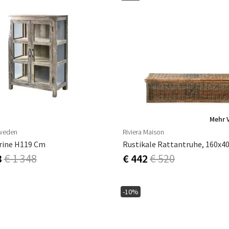
Mehr 
Sweden
Riviera Maison
rine H119 Cm
Rustikale Rattantruhe, 160x4
3
€ 1 348
€ 442
€ 520
-10%