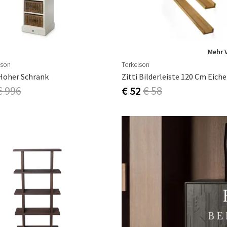
Mehr 
ison
Torkelson
Hoher Schrank
Zitti Bilderleiste 120 Cm Eich
€ 996
€ 52
€ 58