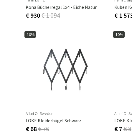
Ferm Living
Ferm Livin
Kona Bücherregal 1x4 - Eiche Natur
€ 930
€ 1 094
€ 1 57
-10%
-10%
Affari Of Sweden
Affari Of 
LOKE Kleiderbügel Schwarz
€ 68
€ 76
€ 7
€ 8