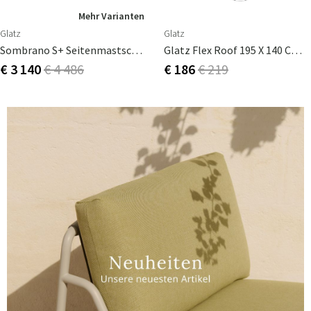
Mehr Varianten
Glatz
Glatz
Sombrano S+ Seitenmastschrim 350x350 Cm Kat.5 Anodizerad Alu / 510 White
Glatz Flex Roof 195 X 140 Cm, Modell Kappa 1, Farbe Sandweiß
€ 3 140
€ 4 486
€ 186
€ 219