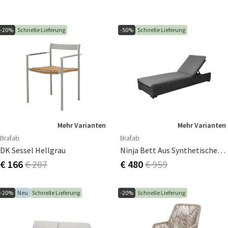
-20%
Schnelle Lieferung
-50%
Schnelle Lieferung
Mehr Varianten
Mehr Varianten
Brafab
Brafab
DK Sessel Hellgrau
Ninja Bett Aus Synthetischem Rattan
€ 166
€ 207
€ 480
€ 959
-20%
Neu
Schnelle Lieferung
-20%
Schnelle Lieferung