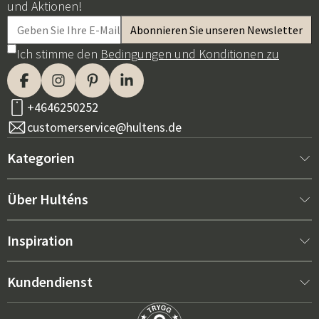
und Aktionen!
Ich stimme den
Bedingungen und Konditionen zu
+4646250252
customerservice@hultens.de
Kategorien
Neu bei uns
Über Hulténs
Möbel
Über Hulténs
Inspiration
Innenausstattung
Hulténs Laden
Bestseller
Kundendienst
Gartenmöbel
Verkaufsabteilung
Gartenmöbel-Trends 2026
Kontaktieren Sie uns