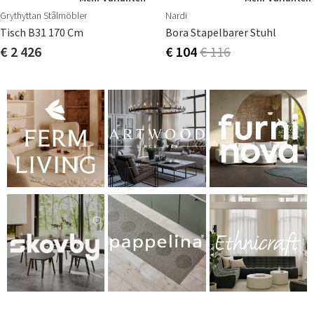
Grythyttan Stålmöbler
Nardi
Tisch B31 170 Cm
Bora Stapelbarer Stuhl
€ 2 426
€ 104
€ 116