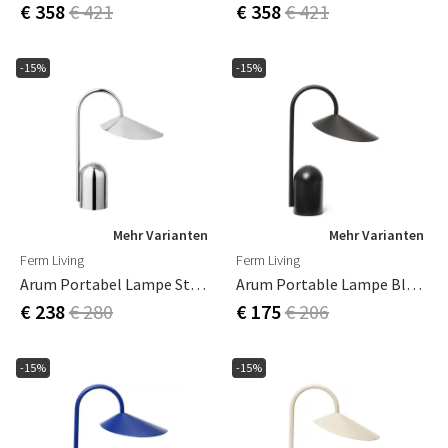
€ 358
€ 421
€ 358
€ 421
-15%
-15%
Mehr Varianten
Mehr Varianten
Ferm Living
Ferm Living
Arum Portabel Lampe Stainless Steel
Arum Portable Lampe Black
€ 238
€ 280
€ 175
€ 206
-15%
-15%