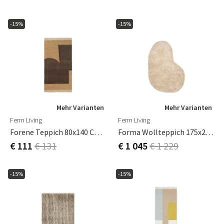
-15%
-15%
Mehr Varianten
Mehr Varianten
Ferm Living
Ferm Living
Forene Teppich 80x140 Cm - Hellbraun/Schokolade
Forma Wollteppich 175x250 Cm Off-White
€ 111
€ 131
€ 1 045
€ 1 229
-15%
-15%