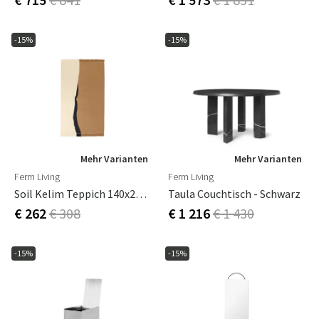
-15%
-15%
Mehr Varianten
Mehr Varianten
Ferm Living
Ferm Living
Soil Kelim Teppich 140x200 Cm - Dunkler Sand/Off-White
Taula Couchtisch - Schwarz
€ 262
€ 308
€ 1 216
€ 1 430
-15%
-15%