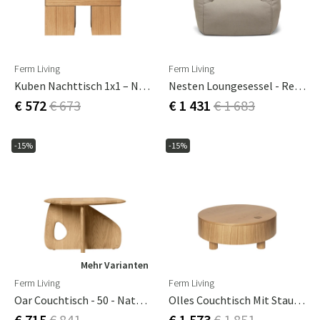
Ferm Living
Ferm Living
Kuben Nachttisch 1x1 – Natürliches Eichenfurnier
Nesten Loungesessel - Re-Cotton - Natur
€ 572
€ 673
€ 1 431
€ 1 683
-15%
-15%
Mehr Varianten
Ferm Living
Ferm Living
Oar Couchtisch - 50 - Natureiche
Olles Couchtisch Mit Stauraum – Ø80 – Natürliches Eichenfurnier
€ 715
€ 841
€ 1 573
€ 1 851