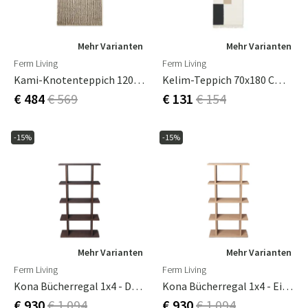
Mehr Varianten
Mehr Varianten
Ferm Living
Ferm Living
Kami-Knotenteppich 120 X 180 Cm – Cremeweiß/Kaffee
Kelim-Teppich 70x180 Cm - Quadrate
€ 484
€ 569
€ 131
€ 154
-15%
-15%
Mehr Varianten
Mehr Varianten
Ferm Living
Ferm Living
Kona Bücherregal 1x4 - Dunkel Gebeizte Eiche
Kona Bücherregal 1x4 - Eiche Natur
€ 930
€ 1 094
€ 930
€ 1 094