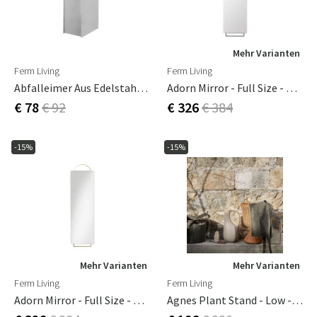
Mehr Varianten
Ferm Living
Ferm Living
Abfalleimer Aus Edelstahl Sama
Adorn Mirror - Full Size - Black
€ 78
€ 92
€ 326
€ 384
-15%
-15%
Mehr Varianten
Mehr Varianten
Ferm Living
Ferm Living
Adorn Mirror - Full Size - Brass
Agnes Plant Stand - Low - Natural