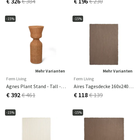
€ 326
€ 384
€ 196
€ 230
-15%
-15%
Mehr Varianten
Mehr Varianten
Ferm Living
Ferm Living
Agnes Plant Stand - Tall - Natural
Aires Tagesdecke 160x240 Cm Stone
€ 392
€ 461
€ 118
€ 139
-15%
-15%