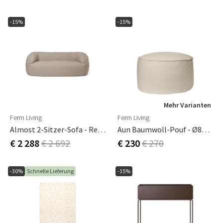
-15%
-15%
Mehr Varianten
Ferm Living
Ferm Living
Almost 2-Sitzer-Sofa - Re-Cotton - Natur
Aun Baumwoll-Pouf - Ø80 - Cremeweiß
€ 2 288
€ 2 692
€ 230
€ 270
-30%
Schnelle Lieferung
-15%