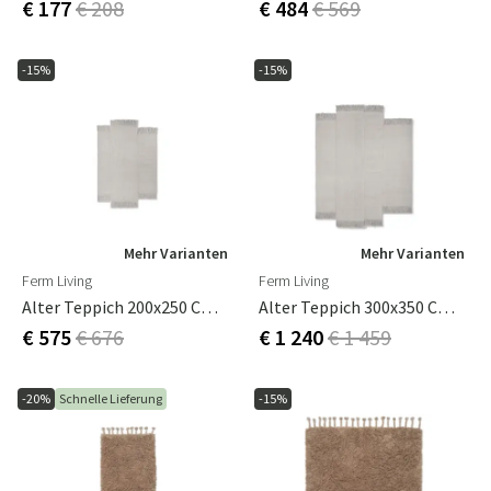
€ 177
€ 208
€ 484
€ 569
-15%
-15%
Mehr Varianten
Mehr Varianten
Ferm Living
Ferm Living
Alter Teppich 200x250 Cm - Natur
Alter Teppich 300x350 Cm - Natural
€ 575
€ 676
€ 1 240
€ 1 459
-20%
Schnelle Lieferung
-15%