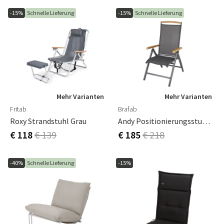
-15%
Schnelle Lieferung
-15%
Schnelle Lieferung
Mehr Varianten
Mehr Varianten
Fritab
Brafab
Roxy Strandstuhl Grau
Andy Positionierungsstuhl Anthrazit/Antrazit
€ 118
€ 139
€ 185
€ 218
-40%
Schnelle Lieferung
-15%