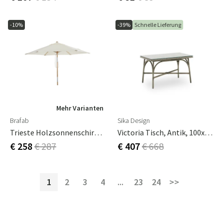
-10%
-39%
Schnelle Lieferung
Mehr Varianten
Brafab
Sika Design
Trieste Holzsonnenschirm 2,5 M/natur
Victoria Tisch, Antik, 100x60 Cm
€ 258
€ 287
€ 407
€ 668
1
2
3
4
...
23
24
>>