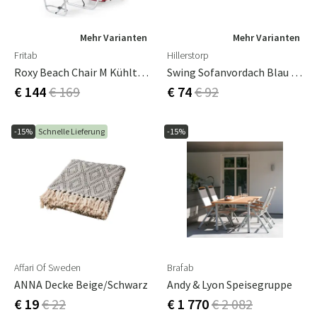
Mehr Varianten
Mehr Varianten
Fritab
Hillerstorp
Roxy Beach Chair M Kühltasche/Mobile Pocket Rot
Swing Sofanvordach Blau Mit Weißem Rand
€ 144
€ 169
€ 74
€ 92
-15%
Schnelle Lieferung
-15%
Affari Of Sweden
Brafab
ANNA Decke Beige/schwarz
Andy & Lyon Speisegruppe
€ 19
€ 22
€ 1 770
€ 2 082