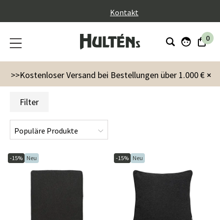
}
Kontakt
0
Kampagnen
Summer Season
Summer all
>>Kostenloser Versand bei Bestellungen über 1.000 €
×
Filter
-15%
Neu
-15%
Neu