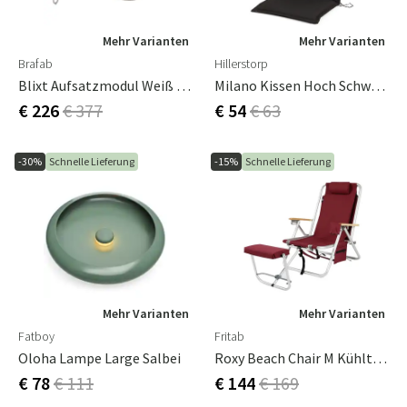
Mehr Varianten
Mehr Varianten
Brafab
Hillerstorp
Blixt Aufsatzmodul Weiß / Beige
Milano Kissen Hoch Schwarz -7970
€ 226
€ 377
€ 54
€ 63
-30%
Schnelle Lieferung
-15%
Schnelle Lieferung
Mehr Varianten
Mehr Varianten
Fatboy
Fritab
Oloha Lampe Large Salbei
Roxy Beach Chair M Kühltasche/Mobile Pocket Bordeaux
€ 78
€ 111
€ 144
€ 169