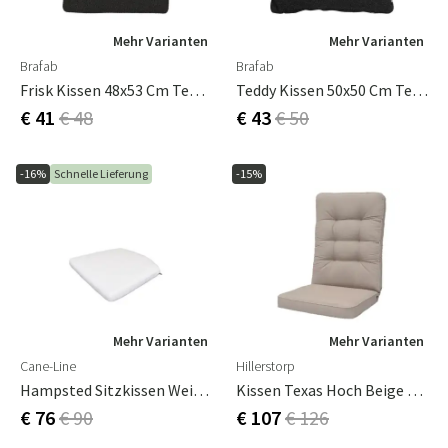
Mehr Varianten
Mehr Varianten
Brafab
Brafab
Frisk Kissen 48x53 Cm Teddy Black
Teddy Kissen 50x50 Cm Teddy Black
€ 41
€ 48
€ 43
€ 50
-16%
Schnelle Lieferung
-15%
Mehr Varianten
Mehr Varianten
Cane-Line
Hillerstorp
Hampsted Sitzkissen Weiß, Sunbrella Natte
Kissen Texas Hoch Beige -900
€ 76
€ 90
€ 107
€ 126