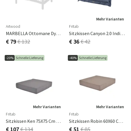
Mehr Varianten
Artwood
Fritab
MARBELLA Ottomane Dyna Nature
Sitzkissen Canyon 2.0 Indigo
€ 79
€ 132
€ 36
€ 42
-20%
Schnelle Lieferung
-40%
Schnelle Lieferung
Mehr Varianten
Mehr Varianten
Fritab
Fritab
Sitzkissen Ken 75X75 Cm Gray
Sitzkissen Robin 60X60 Cm Taupe
€ 107
€ 134
€ 51
€ 85