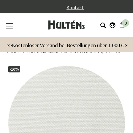
}
Kontakt
0
Garten
Kissen
>>Kostenloser Versand bei Bestellungen über 1.000 €
×
Teddy Sitz- und Rückenkissen für Sessel B450 Tempotest Weiß
-10%