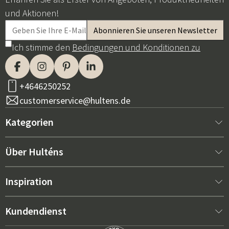
und Aktionen!
Ich stimme den
Bedingungen und Konditionen zu
+4646250252
customerservice@hultens.de
Kategorien
Neu bei uns
Über Hulténs
Möbel
Über Hulténs
Inspiration
Innenausstattung
Hulténs Laden
Bestseller
Kundendienst
Gartenmöbel
Verkaufsabteilung