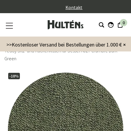
}
Kontakt
0
Garten
Kissen
>>Kostenloser Versand bei Bestellungen über 1.000 €
×
Teddy Sitz- und Rückenkissen für Sessel A627 Crumble Dark
Green
-10%