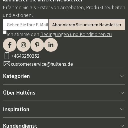
Erfahren Sie als Erster von Angeboten, Produktneuheiten
und Aktionen!
Ich stimme den
Bedingungen und Konditionen zu
+4646250252
customerservice@hultens.de
Kategorien
Neu bei uns
Über Hulténs
Möbel
Über Hulténs
Inspiration
Innenausstattung
Hulténs Laden
Bestseller
Kundendienst