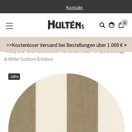
}
Kontakt
0
Garten
Kissen
>>Kostenloser Versand bei Bestellungen über 1.000 €
×
Teddy Sitz- und Rückenkissen für Sessel A680 Tempotest Beige
& White Outdoor & Indoor
-10%