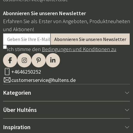
Abonnieren Sie unseren Newsletter
Erfahren Sie als Erster von Angeboten, Produktneuheiten
und Aktionen!
Ich stimme den
Bedingungen und Konditionen zu
+4646250252
customerservice@hultens.de
Kategorien
Neu bei uns
Über Hulténs
Möbel
Über Hulténs
Inspiration