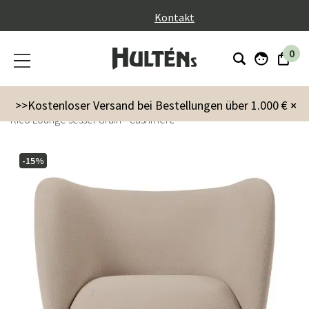
}
Kontakt
0
Möbel
Sessel & Hocker
Sessel
>>Kostenloser Versand bei Bestellungen über 1.000 €
×
Rico Lounge sessel Grain - Cashmere
-15%