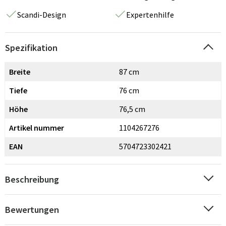
Scandi-Design
Expertenhilfe
Spezifikation
Breite
87 cm
Tiefe
76 cm
Höhe
76,5 cm
Artikel nummer
1104267276
EAN
5704723302421
Beschreibung
Bewertungen