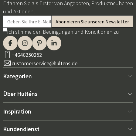
Erfahren Sie als Erster von Angeboten, Produktneuheiten
und Aktionen!
Ich stimme den
Bedingungen und Konditionen zu
+4646250252
customerservice@hultens.de
Kategorien
Neu bei uns
Über Hulténs
Möbel
Über Hulténs
Inspiration
Innenausstattung
Hulténs Laden
Bestseller
Kundendienst
Gartenmöbel