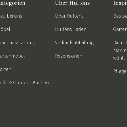
ategorien
Über Hulténs
Inspi
eu bei uns
Über Hulténs
Bestse
öbel
Hulténs Laden
Garte
nnenausstattung
Verkaufsabteilung
Die ric
maxim
artenmöbel
Rezensionen
wählt
arten
Pflege
rills & Outdoor-Küchen