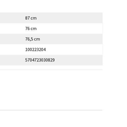
87 cm
76 cm
76,5 cm
100223204
5704723030829