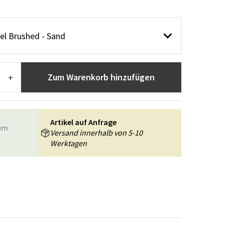
n
ppiche
Gartengeräte
Flurmöbel
usstattung
el Brushed - Sand
Zum Warenkorb hinzufügen
+
Artikel auf Anfrage
rem
Versand innerhalb von 5-10
Werktagen