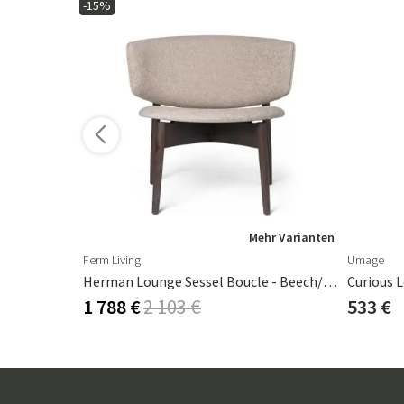
-15%
Mehr Varianten
Ferm Living
Umage
 Taupe
Herman Lounge Sessel Boucle - Beech/Sand
Curious 
1 788 €
2 103 €
533 €