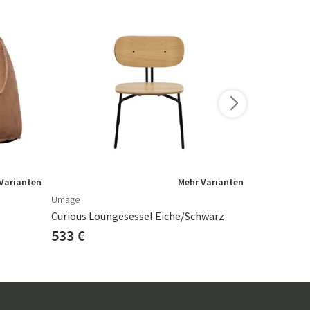
-10%
Varianten
Mehr Varianten
Umage
Eleonora
Curious Loungesessel Eiche/Schwarz
Lucia Loung
533 €
997 €
1 1