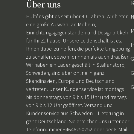
Über uns
K
Hulténs gibt es seit über 40 Jahren. Wir bieten
N
eine große Auswahl an Möbeln,
M
Einrichtungsgegenständen und Designartikeln
für Ihr Zuhause. Unsere Leidenschaft ist es,
I
Ihnen dabei zu helfen, die perfekte Umgebung
zu schaffen, sowohl drinnen als auch draußen.
G
Wir haben ein Ladengeschäft in Staffanstorp,
Schweden, sind aber online in ganz
G
Skandinavien, Europa und Deutschland
G
vertreten. Unser Kundenservice ist montags
bis donnerstags von 9 bis 15 Uhr und freitags
von 9 bis 12 Uhr geöffnet. Versand und
Kundenservice aus Schweden – Lieferung in
ganz Deutschland. Sie erreichen uns unter der
Telefonnummer +4646250252 oder per E-Mail