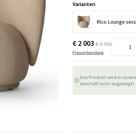
ssen
Hängeschaukel
Badezimmerte
Varianten
Wartungsprodukte
Kleine Aufbewahrung
Badezimmera
Rico Lounge sess
€ 2 003
€ 2 356
-
Preisentwicklung
Das Produkt wird in unse
Geschäft nicht angezeigt!