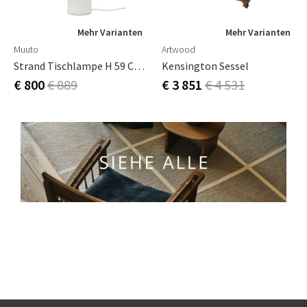
Mehr Varianten
Mehr Varianten
Muuto
Artwood
Strand Tischlampe H 59 Cm White
Kensington Sessel
€ 800
€ 889
€ 3 851
€ 4 531