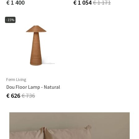
€ 1 400
€ 1 054
€ 1 171
-15%
Ferm Living
Dou Floor Lamp - Natural
€ 626
€ 736