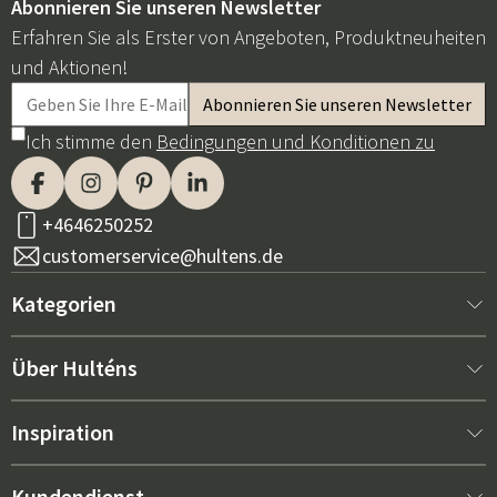
Abonnieren Sie unseren Newsletter
Erfahren Sie als Erster von Angeboten, Produktneuheiten
und Aktionen!
Ich stimme den
Bedingungen und Konditionen zu
+4646250252
customerservice@hultens.de
Kategorien
Neu bei uns
Über Hulténs
Möbel
Über Hulténs
Inspiration
Innenausstattung
Hulténs Laden
Bestseller
Kundendienst