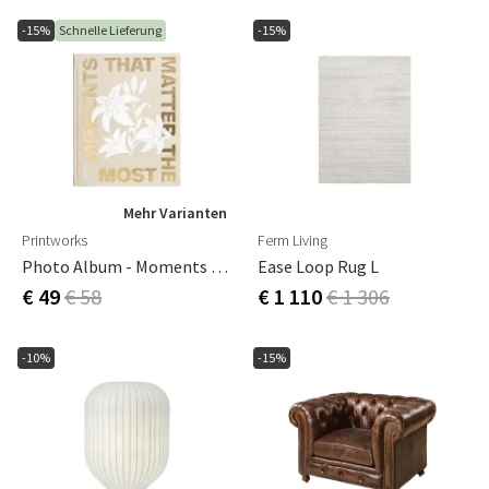
-15%
Schnelle Lieferung
-15%
Mehr Varianten
Printworks
Ferm Living
Photo Album - Moments That Matters The Most, Black
Ease Loop Rug L
€ 49
€ 58
€ 1 110
€ 1 306
-10%
-15%