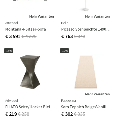
Mehr Varianten
Mehr Varianten
Artwood
Belid
Montana 4-Sitzer-Sofa
Picasso Stehleuchte 1490 Mm Matt Weiß
€ 3 591
€ 4 225
€ 763
€ 848
-15%
-10%
Mehr Varianten
Artwood
Pappelina
FILATO Seite/Hocker Blei Antik
Sam Teppich Beige/Vanilla - Linen Warp 70 X 90 Cm
€ 219
€ 258
€ 302
€ 335