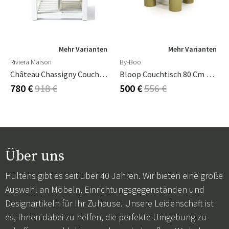
Mehr Varianten
Mehr Varianten
Riviera Maison
By-Boo
Château Chassigny Couchtisch 70x70 Cm
Bloop Couchtisch 80 Cm Green
780 €
918 €
500 €
556 €
Über uns
Hulténs gibt es seit über 40 Jahren. Wir bieten eine große
Auswahl an Möbeln, Einrichtungsgegenständen und
Designartikeln für Ihr Zuhause. Unsere Leidenschaft ist
es, Ihnen dabei zu helfen, die perfekte Umgebung zu