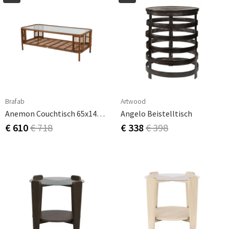
Brafab
Artwood
Anemon Couchtisch 65x140 Natur/weiß
Angelo Beistelltisch
€ 610
€ 718
€ 338
€ 398