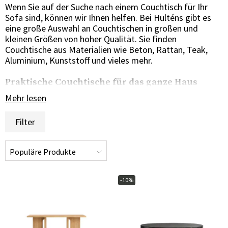
Wenn Sie auf der Suche nach einem Couchtisch für Ihr
Sofa sind, können wir Ihnen helfen. Bei Hulténs gibt es
eine große Auswahl an Couchtischen in großen und
kleinen Größen von hoher Qualität. Sie finden
Couchtische aus Materialien wie Beton, Rattan, Teak,
Aluminium, Kunststoff und vieles mehr.
Praktische Couchtische für das ganze Haus
Bei Hult bieten wir eine große Auswahl an kleinen und
Mehr lesen
großen Couchtischen. Ein Couchtisch kann ein sehr
wichtiges Möbelstück sein und sollte zu den anderen
Filter
Einrichtungsgegenständen passen. Ein Couchtisch, der in
letzter Zeit sehr beliebt geworden ist, ist der
Marmortisch, ein sehr schöner Couchtisch mit vielen
Verwendungsmöglichkeiten. In unserem Sortiment
finden Sie Couchtische von bekannten Herstellern wie
-10%
Artwood, Sika-Design und vielen anderen. Wir bieten ein
ausgewähltes Sortiment an Marmortischen von vielen
bekannten Marken. Unser Angebot an Couchtischen
umfasst Betontische, runde Couchtische, Couchtische
aus Marmor, Couchtische aus Holz, Couchtische aus