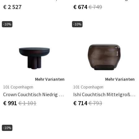
€ 2 527
€ 674
€ 749
-10%
-10%
Mehr Varianten
Mehr Varianten
101 Copenhagen
101 Copenhagen
Crown Couchtisch Niedrig – Gebranntes Schwarz
Ishi Couchtisch Mittelgroß - Smoked Forest
€ 991
€ 1 101
€ 714
€ 793
-10%