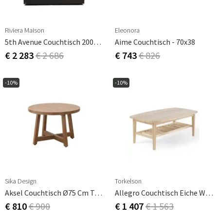
Riviera Maison
Eleonora
5th Avenue Couchtisch 200x70 Cm
Aime Couchtisch - 70x38
€ 2 283
€ 2 686
€ 743
€ 826
-10%
-10%
Sika Design
Torkelson
Aksel Couchtisch Ø75 Cm Teakholz
Allegro Couchtisch Eiche Weiß Geölt Und Furniert
€ 810
€ 900
€ 1 407
€ 1 563