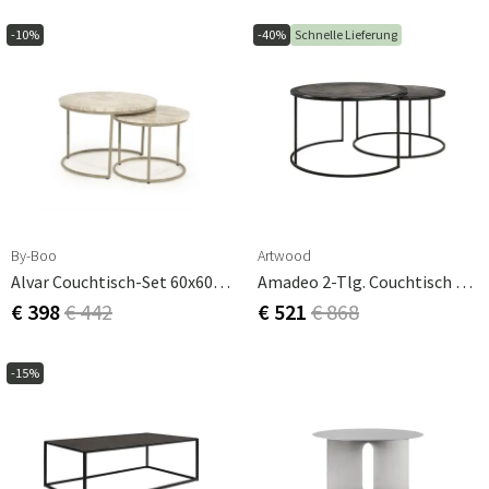
-10%
-40%
Schnelle Lieferung
By-Boo
Artwood
Alvar Couchtisch-Set 60x60x41 Cm / 45x45x35 Cm
Amadeo 2-Tlg. Couchtisch Schwarz
€ 398
€ 442
€ 521
€ 868
-15%