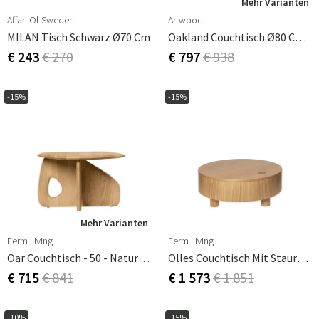
Mehr Varianten
Affari Of Sweden
Artwood
MILAN Tisch Schwarz Ø70 Cm
Oakland Couchtisch Ø80 Cm Schwarz
€ 243
€ 270
€ 797
€ 938
-15%
-15%
Mehr Varianten
Ferm Living
Ferm Living
Oar Couchtisch - 50 - Natureiche
Olles Couchtisch Mit Stauraum – Ø80 – Natürliches Eichenfurnier
€ 715
€ 841
€ 1 573
€ 1 851
-10%
-15%