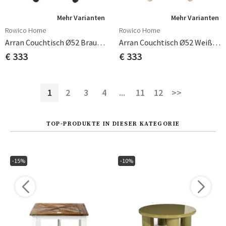
Mehr Varianten
Mehr Varianten
Rowico Home
Rowico Home
Arran Couchtisch Ø52 Braune Eiche/Glas
Arran Couchtisch Ø52 Weiß Pigmentierte Eiche/Glas
€ 333
€ 333
1
2
3
4
...
11
12
>>
TOP-PRODUKTE IN DIESER KATEGORIE
-15%
-10%