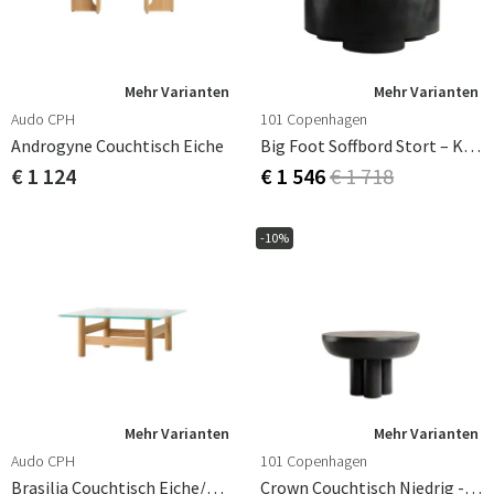
Teakholz und vieles mehr. Wir haben auch viele
verschiedene Farben von Couchtischen wie schwarze
Couchtische, weiße Couchtische, braune Couchtische und
viele mehr. Wir verkaufen auch Beistelltische und
Mehr Varianten
Mehr Varianten
Relieftische in vielen verschiedenen Designs. Willkommen
Audo CPH
101 Copenhagen
bei Hulténs, um Ihren Couchtisch, Beistelltisch oder
Androgyne Couchtisch Eiche
Big Foot Soffbord Stort – Kaffee
Relieftisch zu finden.
€ 1 124
€ 1 546
€ 1 718
>
-10%
Mehr Varianten
Mehr Varianten
Audo CPH
101 Copenhagen
Brasilia Couchtisch Eiche/Glas
Crown Couchtisch Niedrig - Coffe