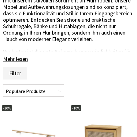
mit unserem stilvollen Sortiment an Flurmöbeln. Unsere
Möbel und Aufbewahrungslösungen sind so konzipiert,
dass sie Funktionalität und Stil in Ihrem Eingangsbereich
optimieren. Entdecken Sie schöne und praktische
Schuhregale, Bänke und Hutablagen, die nicht nur
Ordnung in Ihren Flur bringen, sondern ihm auch einen
Hauch von moderner Eleganz verleihen.
Wir bieten intelligente Aufbewahrungsmöglichkeiten für
Schuhe, Jacken, Hüte und andere Alltagsgegenstände.
Mehr lesen
Wählen Sie aus verschiedenen Stilen und Farben, die zu
Ihrer Einrichtung passen und einen einheitlichen und
Filter
einladenden Flur schaffen.
Ganz gleich, ob Sie eine bequeme Sitzgelegenheit suchen,
während Sie Ihre Schuhe anziehen, oder ob Sie eine
clevere Lösung für die Oberbekleidung Ihrer Familie
benötigen - unser Sortiment an Flurmöbeln bietet alles,
-10%
-10%
was Sie brauchen. Verleihen Sie Ihrem Flur ein stilvolles
Upgrade und schaffen Sie einen organisierten und
einladenden Eingang zu Ihrem Zuhause.