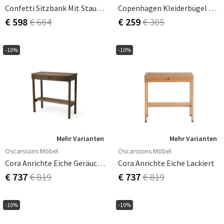
Confetti Sitzbank Mit Stauraum In Schwarz Gebeizter Eiche/Schafslederoptik
Copenhagen Kleiderbügel Lava Grau / Teak
€ 598
€ 664
€ 259
€ 305
-10%
-10%
Mehr Varianten
Mehr Varianten
Oscarssons Möbel
Oscarssons Möbel
Cora Anrichte Eiche Geräuchert
Cora Anrichte Eiche Lackiert
€ 737
€ 819
€ 737
€ 819
-10%
-10%