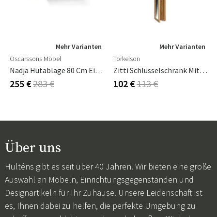
Mehr Varianten
Mehr Varianten
Oscarssons Möbel
Torkelson
Nadja Hutablage 80 Cm Eiche Lackiert/Mattschwarzer Stahl
Zitti Schlüsselschrank Mit Spiegel Eiche Geölt
255 €
283 €
102 €
113 €
Über uns
Hulténs gibt es seit über 40 Jahren. Wir bieten eine große
Auswahl an Möbeln, Einrichtungsgegenständen und
Designartikeln für Ihr Zuhause. Unsere Leidenschaft ist
es, Ihnen dabei zu helfen, die perfekte Umgebung zu