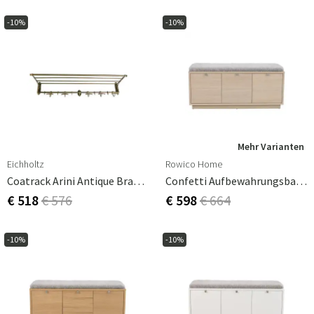
-10%
-10%
Mehr Varianten
Eichholtz
Rowico Home
Coatrack Arini Antique Brass Finish
Confetti Aufbewahrungsbank Eiche Weiß Pigmentiert/Schafslederoptik
€ 518
€ 576
€ 598
€ 664
-10%
-10%