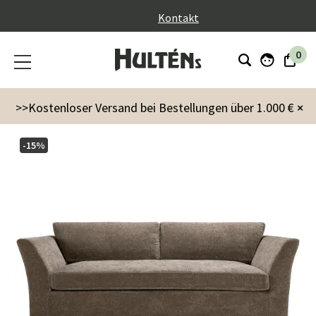
}
Kontakt
0
Möbel
Sofas
Stafford 3-Sitzer Sofa True Brown
>>Kostenloser Versand bei Bestellungen über 1.000 €
×
-15%