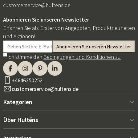
customerservice@hultens.de
Abonnieren Sie unseren Newsletter
Erfahren Sie als Erster von Angeboten, Produktneuheiten
und Aktionen!
Ich stimme den
Bedingungen und Konditionen zu
+4646250252
customerservice@hultens.de
Kategorien
Neu bei uns
Über Hulténs
Möbel
Über Hulténs
Inspiration