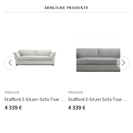
ÄHNLICHE PRODUKTE
n
Artwood
Artwood
True Nature
Stafford 3-Sitzer-Sofa True Nature
Stafford 3-Sitzer Sofa True Grey
4 339 €
4 339 €