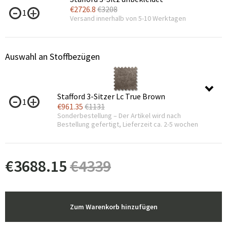
€
2726.8
€
3208
1
Versand innerhalb von 5-10 Werktagen
Auswahl an Stoffbezügen
Stafford 3-Sitzer Lc True Brown
1
€
961.35
€
1131
Sonderbestellung – Der Artikel wird nach
Bestellung gefertigt, Lieferzeit ca. 2-5 wochen
€
3688.15
€
4339
Zum Warenkorb hinzufügen