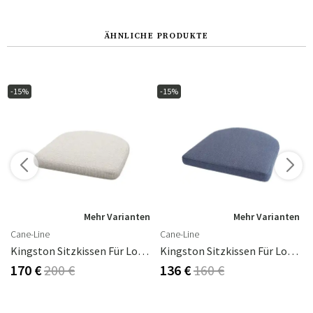
ÄHNLICHE PRODUKTE
-15%
-15%
n
Mehr Varianten
Mehr Varianten
Cane-Line
Cane-Line
Kingston Sitzkissen Für Loungesessel Desert Sand Rise
Kingston Sitzkissen Für Loungesessel Blue Link
170 €
200 €
136 €
160 €