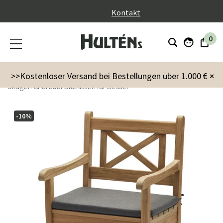
}
Kontakt
0
Garten
Kissen
Sessel kissen
>>Kostenloser Versand bei Bestellungen über 1.000 €
×
Skagen Charcoal Sitzkissen für Sessel
-10%