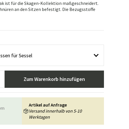
n
ppiche
Gartengeräte
Flurmöbel
k ist für die Skagen-Kollektion maßgeschneidert.
hnüren an den Sitzen befestigt. Die Bezugsstoffe
usstattung
ssen für Sessel
Zum Warenkorb hinzufügen
Artikel auf Anfrage
rem
Versand innerhalb von 5-10
Werktagen