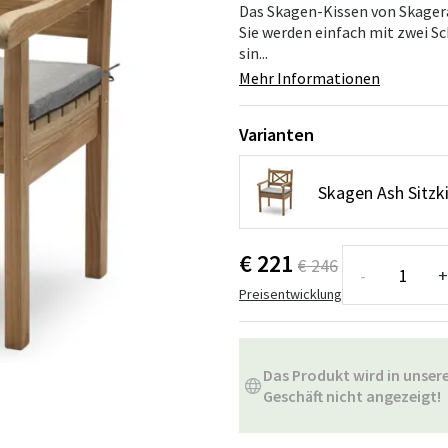
ssen
Hängeschaukel
Badezimmerte
Das Skagen-Kissen von Skagera
Sie werden einfach mit zwei Sc
sin...
Wartungsprodukte
Kleine Aufbewahrung
Badezimmera
Mehr Informationen
Varianten
Skagen Ash Sitzki
€ 221
€ 246
-
+
Preisentwicklung
Das Produkt wird in unse
Geschäft nicht angezeigt!