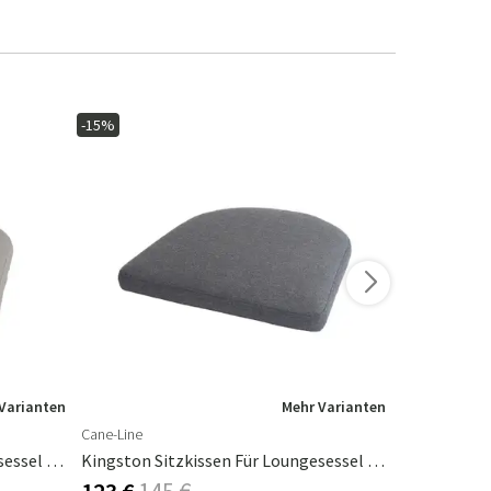
-15%
-15%
Varianten
Mehr Varianten
Cane-Line
Cane-Line
Kingston Sitzkissen Für Loungesessel Taupe Natté
Kingston Sitzkissen Für Loungesessel Black Natté
123 €
145 €
123 €
145