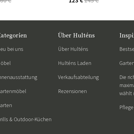
ategorien
Über Hulténs
Inspi
eu bei uns
Über Hulténs
Bestse
öbel
Hulténs Laden
Garte
nnenausstattung
Verkaufsabteilung
Die ric
maxim
artenmöbel
Rezensionen
wählt
arten
Pflege
rills & Outdoor-Küchen