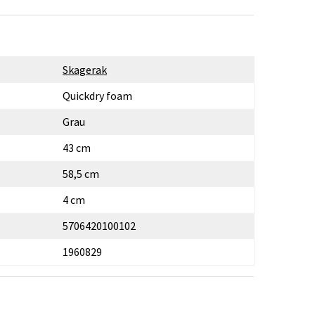
Skagerak
Quickdry foam
Grau
43 cm
58,5 cm
4 cm
5706420100102
1960829