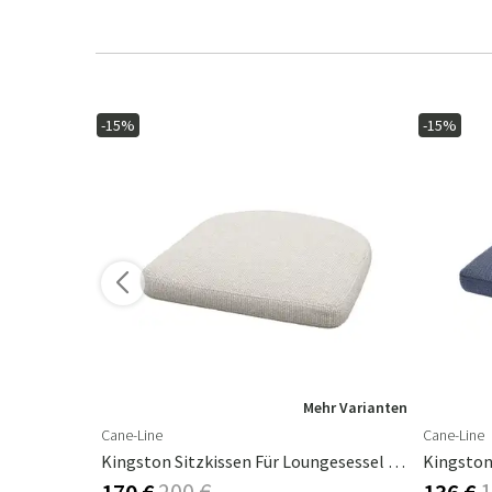
-15%
-15%
hr Varianten
Mehr Varianten
Cane-Line
Cane-Line
Kingston Sitzkissen Für Loungesessel Grey Natté
Kingston Sitzkissen Für Loungesessel Desert Sand Rise
170 €
200 €
136 €
1