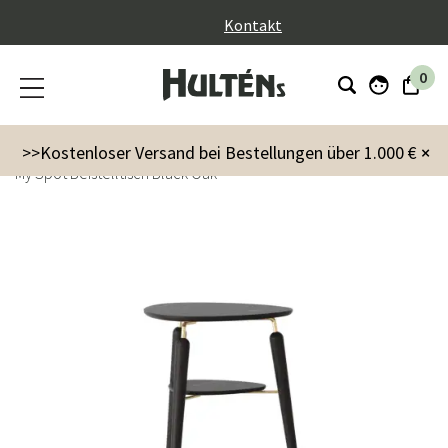
}
Kontakt
0
Möbel
Tisch
Beistelltisch
>>Kostenloser Versand bei Bestellungen über 1.000 €
×
My Spot Beistelltisch Black Oak