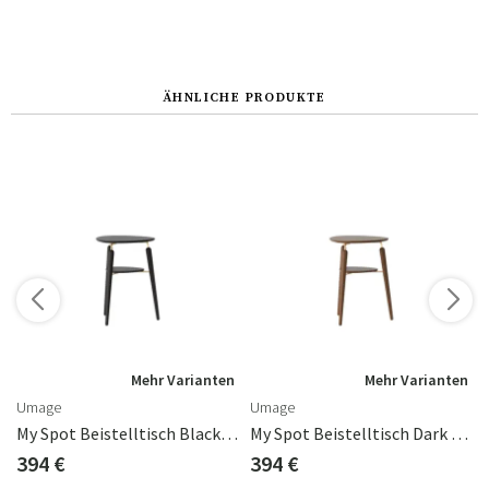
ÄHNLICHE PRODUKTE
n
Mehr Varianten
Mehr Varianten
Umage
Umage
My Spot Beistelltisch Black Oak
My Spot Beistelltisch Dark Oak
394 €
394 €