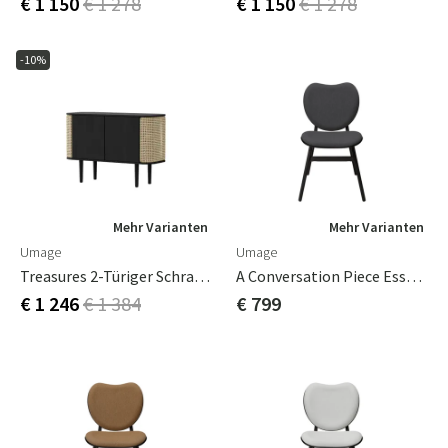
€ 1 150
€ 1 278
€ 1 150
€ 1 278
-10%
Mehr Varianten
Mehr Varianten
Umage
Umage
Treasures 2-Türiger Schrank, Schwarze Eiche/Venezianisches Rohrgeflecht
A Conversation Piece Esszimmerstuhl Black Oak/Shadow
€ 1 246
€ 1 384
€ 799