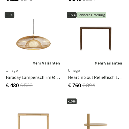
-10%
-15%
Schnelle Lieferung
Mehr Varianten
Mehr Varianten
Umage
Umage
Faraday Lampenschirm Ø60 Cm
Heart'n'Soul Relieftisch 110x30x82 Dunkle Eiche
€ 480
€ 533
€ 760
€ 894
-10%