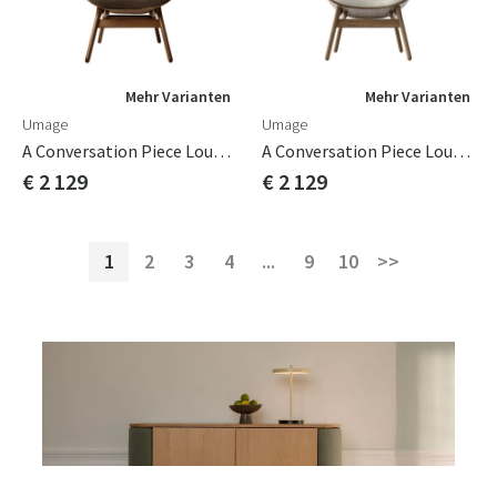
Mehr Varianten
Mehr Varianten
Umage
Umage
A Conversation Piece Loungesessel Dark Oak/Mocca
A Conversation Piece Loungesessel Dark Oak/White Sands
€ 2 129
€ 2 129
1
2
3
4
...
9
10
>>