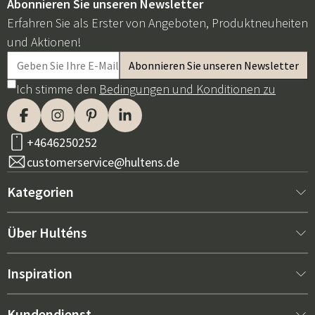
Abonnieren Sie unseren Newsletter
Erfahren Sie als Erster von Angeboten, Produktneuheiten
und Aktionen!
Ich stimme den
Bedingungen und Konditionen zu
+4646250252
customerservice@hultens.de
Kategorien
Neu bei uns
Über Hulténs
Möbel
Über Hulténs
Inspiration
Innenausstattung
Hulténs Laden
Bestseller
Kundendienst