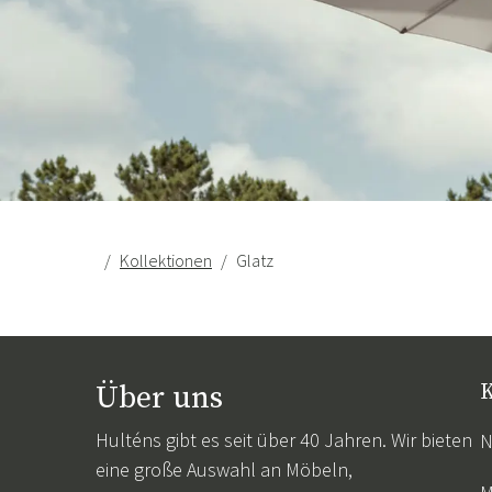
Kollektionen
Glatz
Über uns
K
Hulténs gibt es seit über 40 Jahren. Wir bieten
N
eine große Auswahl an Möbeln,