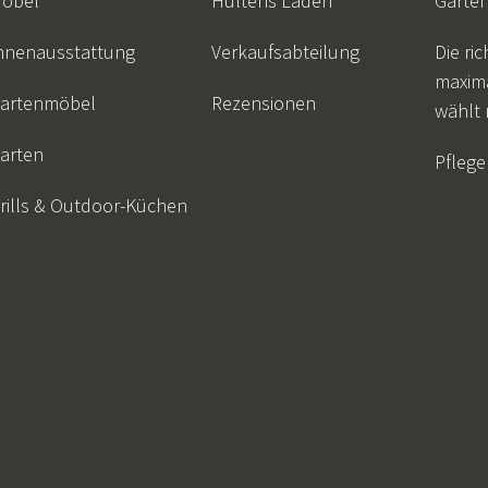
öbel
Hulténs Laden
Garte
nnenausstattung
Verkaufsabteilung
Die ric
maxim
artenmöbel
Rezensionen
wählt
arten
Pflege
rills & Outdoor-Küchen