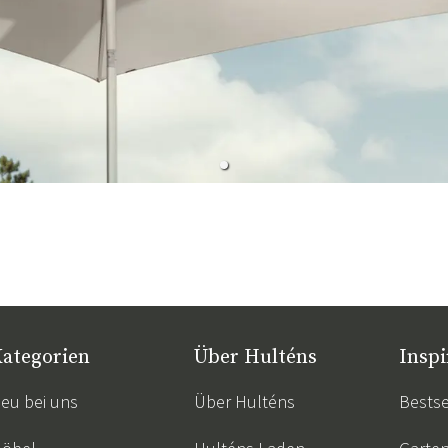
ategorien
Über Hulténs
Inspi
eu bei uns
Über Hulténs
Bestse