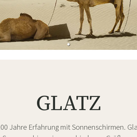
ssen
Hängeschaukel
Badezimmerte
Wartungsprodukte
Kleine Aufbewahrung
Badezimmera
GLATZ
100 Jahre Erfahrung mit Sonnenschirmen. Gla