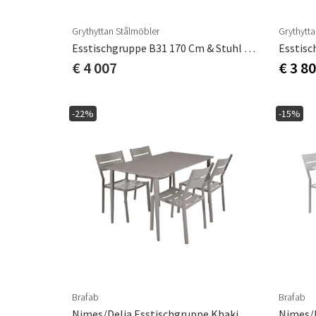
Grythyttan Stålmöbler
Grythytt
Esstischgruppe B31 170 Cm & Stuhl 1 Eiche Geölt
€ 4 007
€ 3 8
-22%
-15%
Brafab
Brafab
Nimes/Delia Esstischgruppe Khaki
Nimes/D