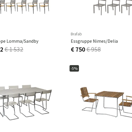
Brafab
ppe Lomma/Sandby
Essgruppe Nimes/Delia
02
€ 1 532
€ 750
€ 958
-5%