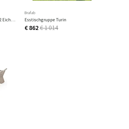
Brafab
Esstischgruppe B31 84 Cm & A2 Eiche Geölt
Esstischgruppe Turin
€ 862
€ 1 014