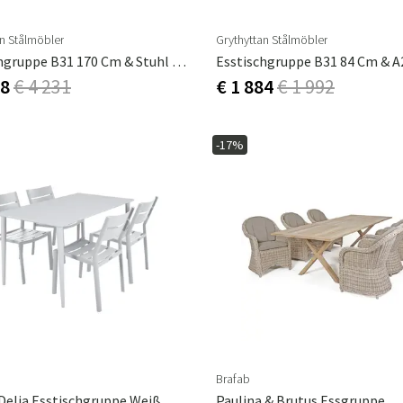
an Stålmöbler
Grythyttan Stålmöbler
Esstischgruppe B31 170 Cm & Stuhl 1 Eiche Weiß Lackiert
08
€ 4 231
€ 1 884
€ 1 992
-17%
Brafab
elia Esstischgruppe Weiß
Paulina & Brutus Essgruppe