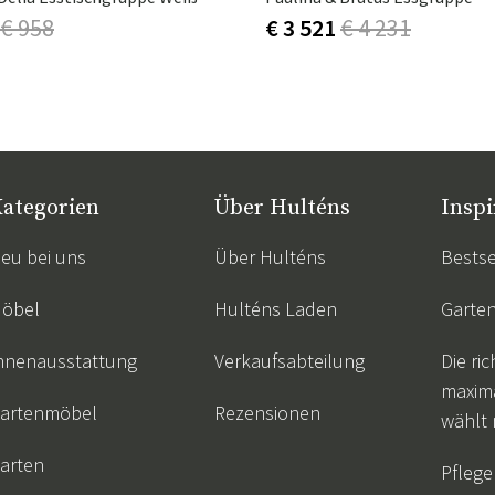
€ 958
€ 3 521
€ 4 231
ategorien
Über Hulténs
Inspi
eu bei uns
Über Hulténs
Bestse
öbel
Hulténs Laden
Garte
nnenausstattung
Verkaufsabteilung
Die ric
maxim
artenmöbel
Rezensionen
wählt
arten
Pflege