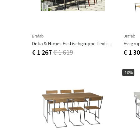
Brafab
Brafab
Delia & Nimes Esstischgruppe Textilene
Essgru
€ 1 267
€ 1 619
€ 1 3
-10%