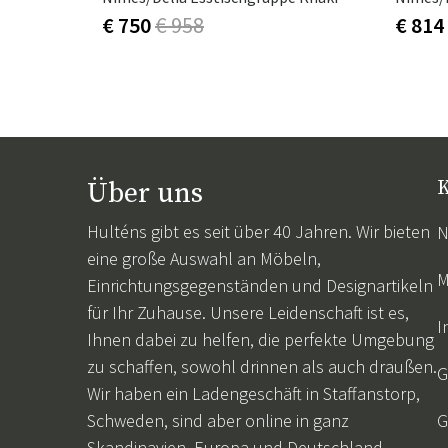
€ 750
€ 958
€ 814
Über uns
K
Hulténs gibt es seit über 40 Jahren. Wir bieten
N
eine große Auswahl an Möbeln,
M
Einrichtungsgegenständen und Designartikeln
für Ihr Zuhause. Unsere Leidenschaft ist es,
I
Ihnen dabei zu helfen, die perfekte Umgebung
zu schaffen, sowohl drinnen als auch draußen.
G
Wir haben ein Ladengeschäft in Staffanstorp,
Schweden, sind aber online in ganz
G
Skandinavien, Europa und Deutschland