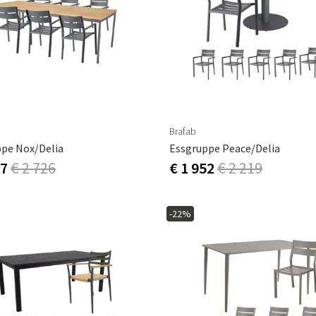
ssen
Hängeschaukel
Badezimmerte
Wartungsprodukte
Kleine Aufbewahrung
Badezimmera
Brafab
pe Nox/Delia
Essgruppe Peace/Delia
17
€ 2 726
€ 1 952
€ 2 219
-22%