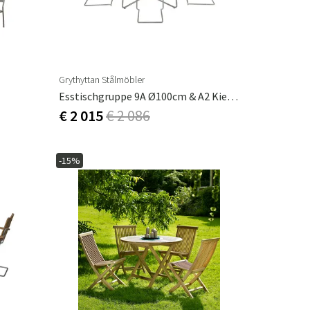
Grythyttan Stålmöbler
Esstischgruppe 9A Ø100cm & A2 Kiefer
€ 2 015
€ 2 086
-15%