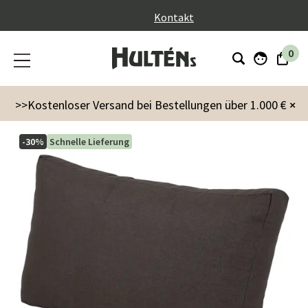
}
Kontakt
0
Garten
Kissen
Villac Rückenkissen bistro braun
>>Kostenloser Versand bei Bestellungen über 1.000 €
×
-30%
Schnelle Lieferung