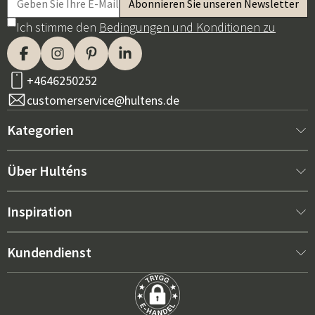
Ich stimme den
Bedingungen und Konditionen zu
+4646250252
customerservice@hultens.de
Kategorien
Neu bei uns
Über Hulténs
Möbel
Über Hulténs
Inspiration
Innenausstattung
Hulténs Laden
Bestseller
Kundendienst
Gartenmöbel
Verkaufsabteilung
Gartenmöbel-Trends 2026
Kontaktieren Sie uns
Garten
Rezensionen
Die richtigen Polster für maximalen Komfort – so wählt