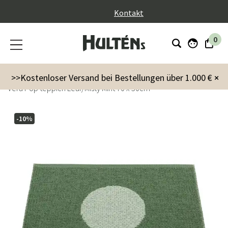
}
Kontakt
0
Innenausstattung
Teppiche
>>Kostenloser Versand bei Bestellungen über 1.000 €
×
Vera Pop teppich Leaf/Misty Mint 70 x 50cm
-10%