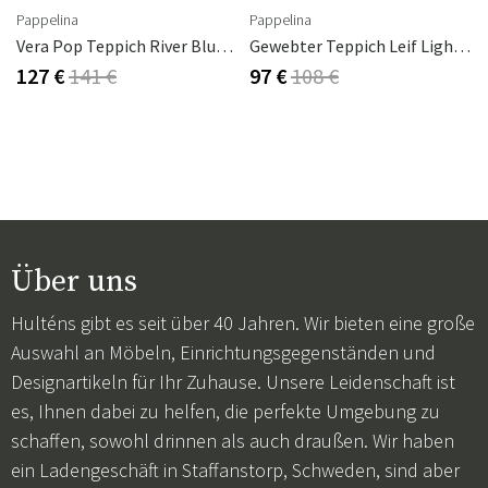
Pappelina
Pappelina
 180cm
Vera Pop Teppich River Blue/Blue Fog 70 X 120cm
Gewebter Teppich Leif Light Nougat 70x90 Cm
127 €
141 €
97 €
108 €
Über uns
Hulténs gibt es seit über 40 Jahren. Wir bieten eine große
Auswahl an Möbeln, Einrichtungsgegenständen und
Designartikeln für Ihr Zuhause. Unsere Leidenschaft ist
es, Ihnen dabei zu helfen, die perfekte Umgebung zu
schaffen, sowohl drinnen als auch draußen. Wir haben
ein Ladengeschäft in Staffanstorp, Schweden, sind aber