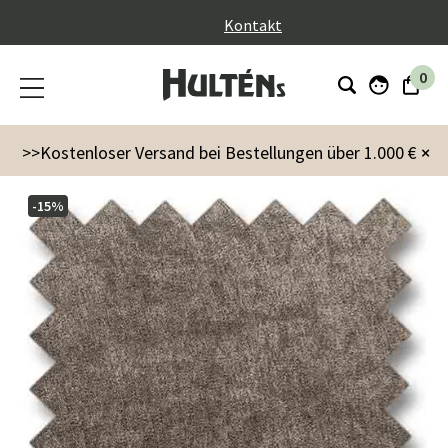
}
Kontakt
0
Möbel
Stafford 4-Sitz-Polsterung True Brown
>>Kostenloser Versand bei Bestellungen über 1.000 €
×
-15%