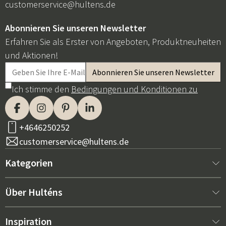
customerservice@hultens.de
Abonnieren Sie unseren Newsletter
Erfahren Sie als Erster von Angeboten, Produktneuheiten
und Aktionen!
Ich stimme den
Bedingungen und Konditionen zu
+4646250252
customerservice@hultens.de
Kategorien
Neu bei uns
Über Hulténs
Möbel
Über Hulténs
Inspiration