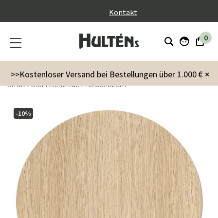
}
Kontakt
0
Möbel
Stühle
Esstühle
>>Kostenloser Versand bei Bestellungen über 1.000 €
×
Sm811 Stuhl Eiche Lack 46X53X82Cm
-10%