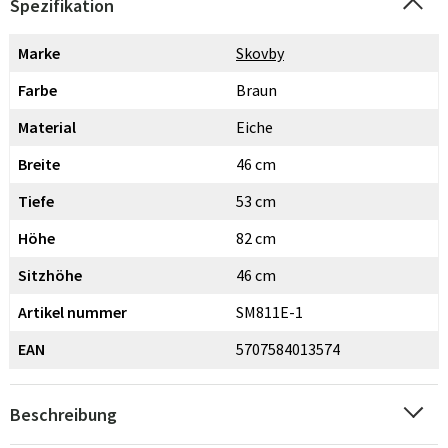
Spezifikation
Marke
Skovby
Farbe
Braun
Material
Eiche
Breite
46 cm
Tiefe
53 cm
Höhe
82 cm
Sitzhöhe
46 cm
Artikel nummer
SM811E-1
EAN
5707584013574
Beschreibung