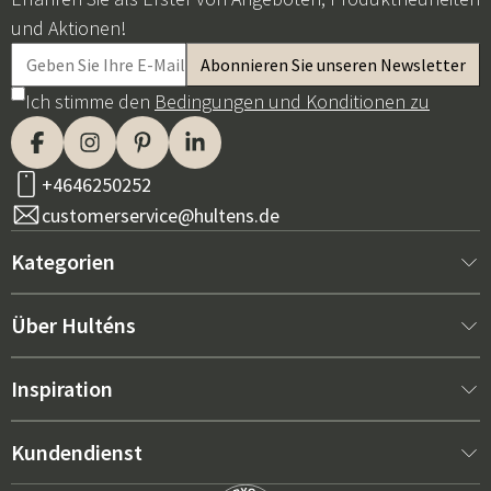
und Aktionen!
Ich stimme den
Bedingungen und Konditionen zu
+4646250252
customerservice@hultens.de
Kategorien
Neu bei uns
Über Hulténs
Möbel
Über Hulténs
Inspiration
Innenausstattung
Hulténs Laden
Bestseller
Kundendienst
Gartenmöbel
Verkaufsabteilung