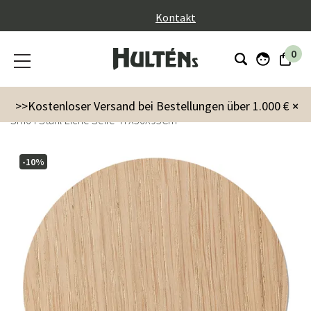
}
Kontakt
0
Möbel
Stühle
Esstühle
>>Kostenloser Versand bei Bestellungen über 1.000 €
×
Sm64 Stuhl Eiche Seife 47X56X95Cm
-10%