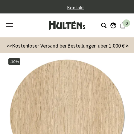
}
Kontakt
0
Möbel
Stühle
Esstühle
Sm52 Stuhl Eiche lackiert
>>Kostenloser Versand bei Bestellungen über 1.000 €
×
-10%