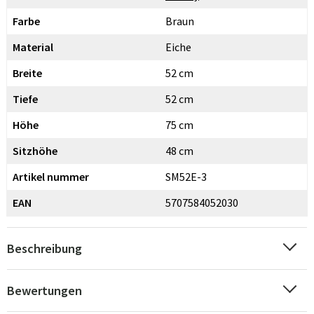
Farbe
Braun
Material
Eiche
Breite
52 cm
Tiefe
52 cm
Höhe
75 cm
Sitzhöhe
48 cm
Artikel nummer
SM52E-3
EAN
5707584052030
Beschreibung
Bewertungen