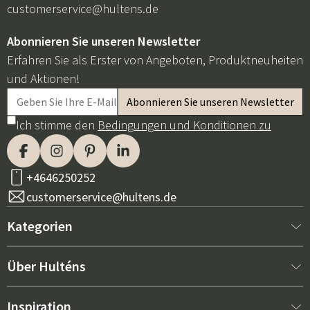
customerservice@hultens.de
Abonnieren Sie unseren Newsletter
Erfahren Sie als Erster von Angeboten, Produktneuheiten
und Aktionen!
Ich stimme den
Bedingungen und Konditionen zu
+4646250252
customerservice@hultens.de
Kategorien
Neu bei uns
Über Hulténs
Möbel
Über Hulténs
Inspiration