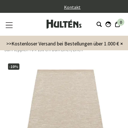
}
Kontakt
0
Garten
Gartenzubehör
Teppiche für draußen
>>Kostenloser Versand bei Bestellungen über 1.000 €
×
Sam teppich 70 x 150 cm Dark Linen/Linen
-10%