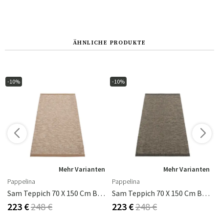
ÄHNLICHE PRODUKTE
-10%
-10%
n
Mehr Varianten
Mehr Varianten
Pappelina
Pappelina
200 Cm
Sam Teppich 70 X 150 Cm Brown/Linen
Sam Teppich 70 X 150 Cm Black/Walnut
223 €
248 €
223 €
248 €