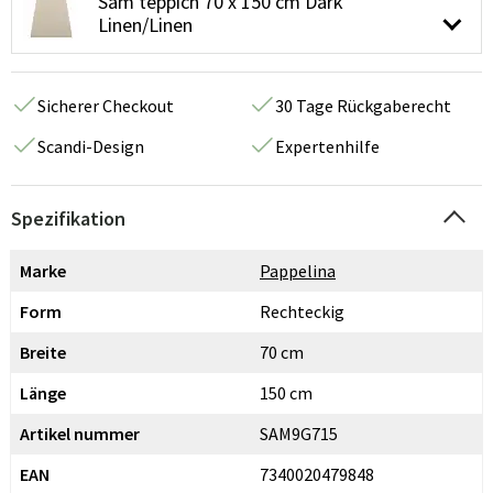
Sam teppich 70 x 150 cm Dark
Linen/Linen
Sicherer Checkout
30 Tage Rückgaberecht
Scandi-Design
Expertenhilfe
Spezifikation
Marke
Pappelina
Form
Rechteckig
Breite
70 cm
Länge
150 cm
Artikel nummer
SAM9G715
EAN
7340020479848