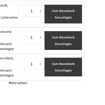
asalt,
Zum Warenkorb
-
+
s Lieferanten
:
hinzufügen
Concrete
Zum Warenkorb
-
+
Versand
hinzufügen
 Werktagen
ero black,
Zum Warenkorb
-
+
Versand
hinzufügen
 Werktagen
Mehr sehen