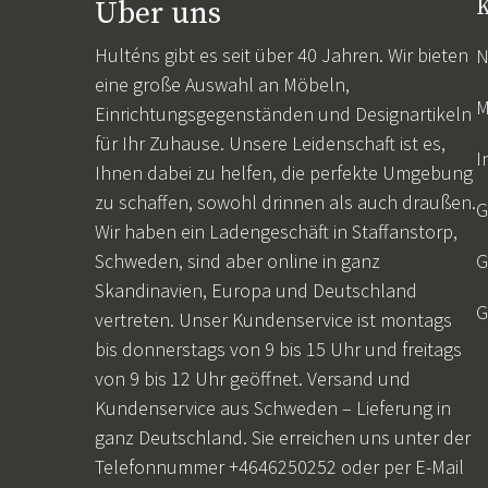
Über uns
K
Hulténs gibt es seit über 40 Jahren. Wir bieten
N
eine große Auswahl an Möbeln,
M
Einrichtungsgegenständen und Designartikeln
für Ihr Zuhause. Unsere Leidenschaft ist es,
I
Ihnen dabei zu helfen, die perfekte Umgebung
zu schaffen, sowohl drinnen als auch draußen.
G
Wir haben ein Ladengeschäft in Staffanstorp,
Schweden, sind aber online in ganz
G
Skandinavien, Europa und Deutschland
G
vertreten. Unser Kundenservice ist montags
bis donnerstags von 9 bis 15 Uhr und freitags
von 9 bis 12 Uhr geöffnet. Versand und
Kundenservice aus Schweden – Lieferung in
ganz Deutschland. Sie erreichen uns unter der
Telefonnummer +4646250252 oder per E-Mail