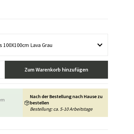
n
ppiche
Gartengeräte
Flurmöbel
usstattung
is 100X100cm Lava Grau
Zum Warenkorb hinzufügen
Nach der Bestellung nach Hause zu
rem
bestellen
Bestellung: ca. 5-10 Arbeitstage