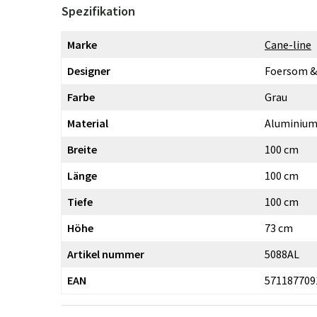
Spezifikation
Marke
Cane-line
Designer
Foersom &
Farbe
Grau
Material
Aluminiu
Breite
100 cm
Länge
100 cm
Tiefe
100 cm
Höhe
73 cm
Artikel nummer
5088AL
EAN
571187709