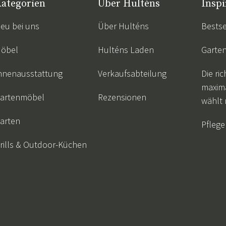
ategorien
Über Hulténs
Inspi
eu bei uns
Über Hulténs
Bestse
öbel
Hulténs Laden
Garte
nnenausstattung
Verkaufsabteilung
Die ric
maxim
artenmöbel
Rezensionen
wählt
arten
Pflege
rills & Outdoor-Küchen