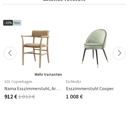
-10%
Neu
Mehr Varianten
101 Copenhagen
Eichholtz
Nama Esszimmerstuhl, Armlehne - Nubuk
Esszimmerstuhl Cooper
912 €
1 013 €
1 008 €