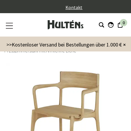
}
Kontakt
0
Möbel
Stühle
Esstühle
>>Kostenloser Versand bei Bestellungen über 1.000 €
×
PI Esszimmerstuhl mit Armlehne Eiche