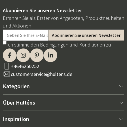
Abonnieren Sie unseren Newsletter
Erfahren Sie als Erster von Angeboten, Produktneuheiten
und Aktionen!
Ich stimme den
Bedingungen und Konditionen zu
+4646250252
customerservice@hultens.de
Kategorien
Neu bei uns
Über Hulténs
Möbel
Über Hulténs
Inspiration