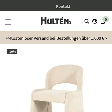
}
Kontakt
0
Möbel
Stühle
Esstühle
Odette Stuhl - beige Serene
>>Kostenloser Versand bei Bestellungen über 1.000 €
×
-10%