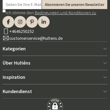
Ich stimme den
Bedingungen und Konditionen zu
+4646250252
customerservice@hultens.de
Kategorien
Neu bei uns
Über Hulténs
Möbel
Über Hulténs
Inspiration
Innenausstattung
Hulténs Laden
Bestseller
Kundendienst
Gartenmöbel
Verkaufsabteilung
Gartenmöbel-Trends 2026
Kontaktieren Sie uns
Garten