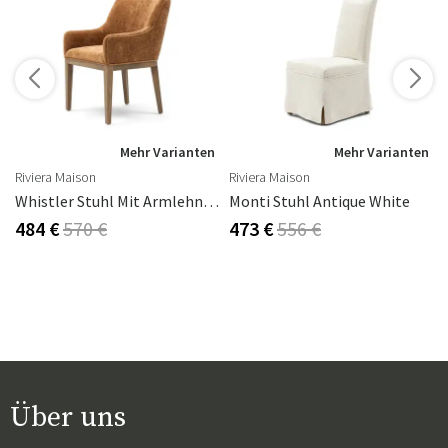
Mehr Varianten
Mehr Varianten
Riviera Maison
Riviera Maison
 Flax
Whistler Stuhl Mit Armlehne Maroon Brown
Monti Stuhl Antique White
484 €
570 €
473 €
556 €
Über uns