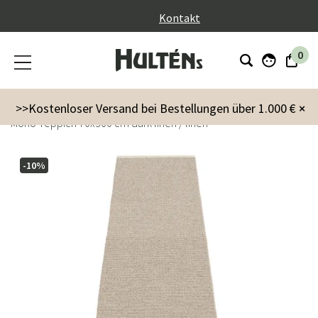
}
Kontakt
0
Garten
Gartenzubehör
Teppiche für draußen
>>Kostenloser Versand bei Bestellungen über 1.000 €
×
Mono Teppich 70x300 cm dark linen / linen
-10%