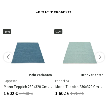
ÄHNLICHE PRODUKTE
-10%
-10%
n
Mehr Varianten
Mehr Varianten
Pappelina
Pappelina
gat
Mono Teppich 230x320 Cm Ocean Blue / Dove Blue
Mono Teppich 230x320 Cm Haze / Pale Turquoise
1 602 €
1 780 €
1 602 €
1 780 €