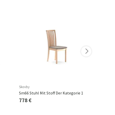
Skovby
Skovby
Sm66 Stuhl Mit Stoff Der Kategorie 1
Sm58 Stuhl 
778 €
927 €