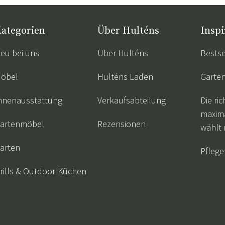
ategorien
Über Hulténs
Inspi
eu bei uns
Über Hulténs
Bestse
öbel
Hulténs Laden
Garte
nnenausstattung
Verkaufsabteilung
Die ric
maxim
artenmöbel
Rezensionen
wählt
arten
Pflege
rills & Outdoor-Küchen