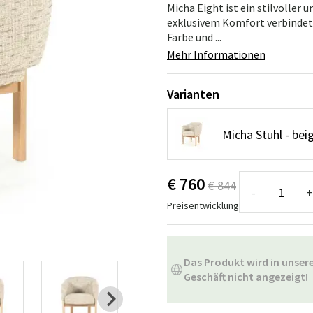
ssen
Hängeschaukel
Badezimmerte
Micha Eight ist ein stilvoller
exklusivem Komfort verbindet
Farbe und ...
Wartungsprodukte
Kleine Aufbewahrung
Badezimmera
Mehr Informationen
Varianten
Micha Stuhl - bei
€ 760
€ 844
-
+
Preisentwicklung
Das Produkt wird in unse
Geschäft nicht angezeigt!