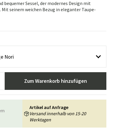
n
ppiche
Gartengeräte
Flurmöbel
 und bequemer Sessel, der modernes Design mit
. Mit seinem weichen Bezug in eleganter Taupe-
usstattung
ge Nori
Zum Warenkorb hinzufügen
Artikel auf Anfrage
rem
Versand innerhalb von 15-20
Werktagen