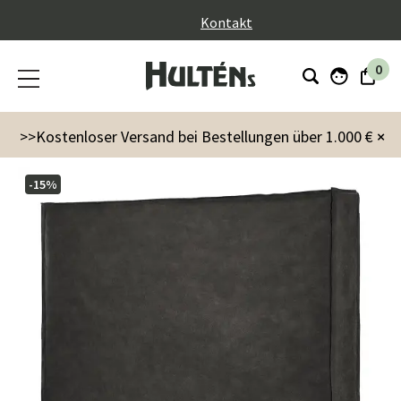
}
Kontakt
0
Möbel
Memphis Kopfteil 180 cm Büffel Anthrazit
>>Kostenloser Versand bei Bestellungen über 1.000 €
×
-15%