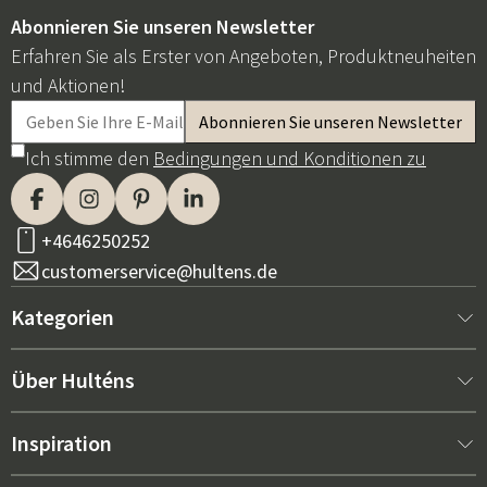
Abonnieren Sie unseren Newsletter
Erfahren Sie als Erster von Angeboten, Produktneuheiten
und Aktionen!
Ich stimme den
Bedingungen und Konditionen zu
+4646250252
customerservice@hultens.de
Kategorien
Neu bei uns
Über Hulténs
Möbel
Über Hulténs
Inspiration
Innenausstattung