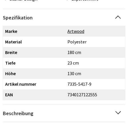
Spezifikation
Marke
Artwood
Material
Polyester
Breite
180 cm
Tiefe
23 cm
Höhe
130 cm
Artikel nummer
7335-5417-9
EAN
7340127122555
Beschreibung