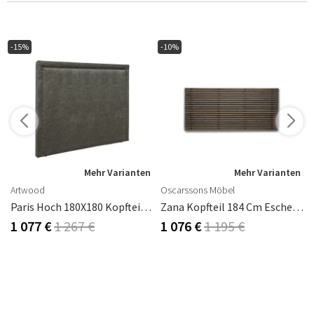
-15%
-10%
n
Mehr Varianten
Mehr Varianten
Artwood
Oscarssons Möbel
Paris Hoch 180X180 Kopfteil Celeste Taupe
Zana Kopfteil 184 Cm Esche Braun Geölt
1 077 €
1 267 €
1 076 €
1 195 €