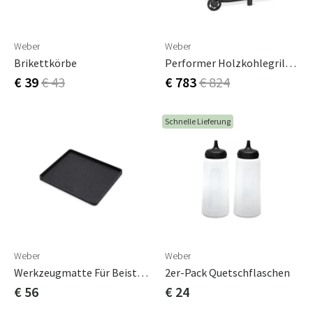
Weber
Weber
Brikettkörbe
Performer Holzkohlegrill 57 Cm
€ 39
€ 43
€ 783
€ 824
Schnelle Lieferung
Weber
Weber
Werkzeugmatte Für Beistelltisch
2er-Pack Quetschflaschen
€ 56
€ 24