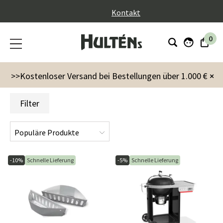
}
Kontakt
0
Markenzeichen
Weber
Grillabdeckung
>>Kostenloser Versand bei Bestellungen über 1.000 €
×
Filter
-10%
Schnelle Lieferung
-5%
Schnelle Lieferung