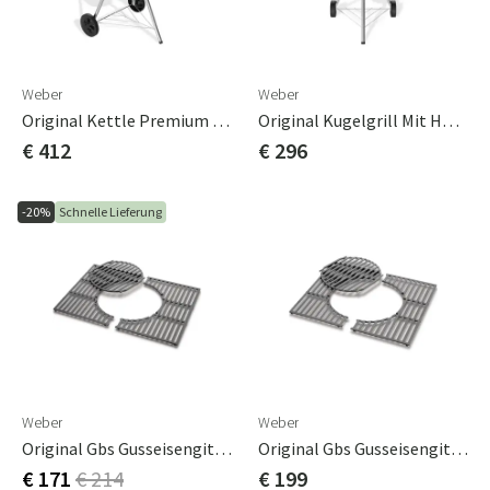
Weber
Weber
Original Kettle Premium Holzkohlegrill 57 Cm
Original Kugelgrill Mit Holzkohle, 57 Cm
€ 412
€ 296
-20%
Schnelle Lieferung
Weber
Weber
Original Gbs Gusseisengitter Spirit 300 Serie
Original Gbs Gusseisengitter Spirit Serie 200
€ 171
€ 214
€ 199