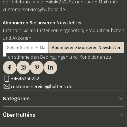
der Telefonnummer +4646250252 oder per E-Mail unter
customerservice@hultens.de
Abonnieren Sie unseren Newsletter
Erfahren Sie als Erster von Angeboten, Produktneuheiten
und Aktionen!
Ich stimme den
Bedingungen und Konditionen zu
+4646250252
customerservice@hultens.de
Kategorien
Neu bei uns
Über Hulténs
Möbel