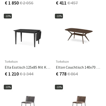
€ 1 850
€ 2 056
€ 411
€ 457
-10%
-10%
Torkelson
Torkelson
Ella Esstisch 125x85 Mit Klappe Schwarz
Elton Couchtisch 140x70 Cm
€ 1 210
€ 1 344
€ 778
€ 864
-10%
-10%