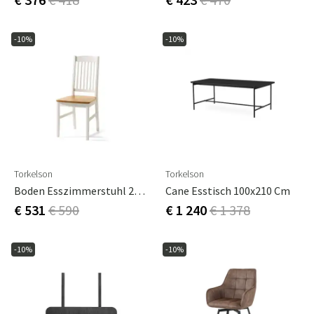
-10%
-10%
Torkelson
Torkelson
Boden Esszimmerstuhl 2er-Pack
Cane Esstisch 100x210 Cm
€ 531
€ 590
€ 1 240
€ 1 378
-10%
-10%