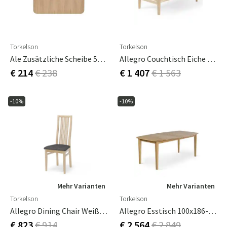
Torkelson
Torkelson
Ale Zusätzliche Scheibe 50x100
Allegro Couchtisch Eiche Weiß Geölt Und Furniert
€ 214
€ 238
€ 1 407
€ 1 563
-10%
-10%
Mehr Varianten
Mehr Varianten
Torkelson
Torkelson
Allegro Dining Chair Weiß Geölte Eiche Mit Stoffsitz 2er-Pack
Allegro Esstisch 100x186-286 Cm Eiche Furniert Geölt
€ 823
€ 914
€ 2 564
€ 2 849