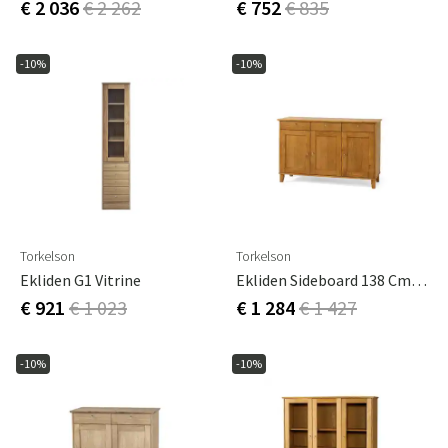
€ 2 036
€ 2 262
€ 752
€ 835
-10%
-10%
Torkelson
Torkelson
Ekliden G1 Vitrine
Ekliden Sideboard 138 Cm Eiche Geölt
€ 921
€ 1 023
€ 1 284
€ 1 427
-10%
-10%