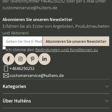
der Telefonnummer +4646250252 oder per E-Mail unter
customerservice@hultens.de
Abonnieren Sie unseren Newsletter
Erfahren Sie als Erster von Angeboten, Produktneuheiten
und Aktionen!
Ich stimme den
Bedingungen und Konditionen zu
+4646250252
customerservice@hultens.de
Kategorien
Neu bei uns
Über Hulténs
Möbel