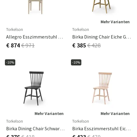
Mehr Varianten
Torkelson
Torkelson
Allegro Esszimmerstuhl Eiche Weiß Geölt Mit Schwarzem Leder
Birka Dining Chair Eiche Geölt 2er-Pack
€ 874
€ 971
€ 385
€ 428
-10%
-10%
Mehr Varianten
Mehr Varianten
Torkelson
Torkelson
Birka Dining Chair Schwarz Lackiert 2er-Pack
Birka Esszimmerstuhl Eiche Weiß Geölt 2er-Pack
€ 376
€ 418
€ 423
€ 470