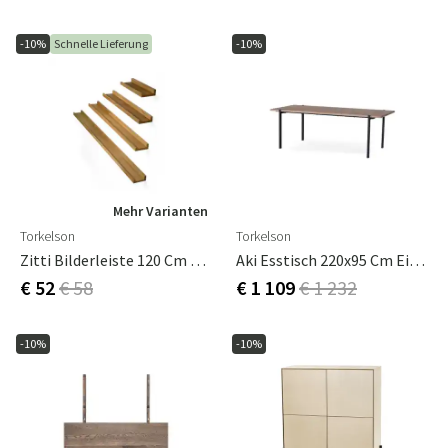
-10%
Schnelle Lieferung
-10%
Mehr Varianten
Torkelson
Torkelson
Zitti Bilderleiste 120 Cm Eiche Geölt
Aki Esstisch 220x95 Cm Eiche Grau Gebeizt
€ 52
€ 58
€ 1 109
€ 1 232
-10%
-10%