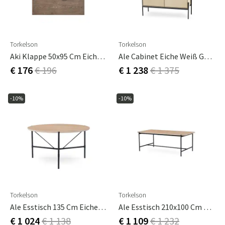
Torkelson
Torkelson
Aki Klappe 50x95 Cm Eiche Grau Gebeizt
Ale Cabinet Eiche Weiß Geölt
€ 176
€ 196
€ 1 238
€ 1 375
-10%
-10%
Torkelson
Torkelson
Ale Esstisch 135 Cm Eiche Weiß Geölt
Ale Esstisch 210x100 Cm Eiche Weiß Geölt
€ 1 024
€ 1 138
€ 1 109
€ 1 232