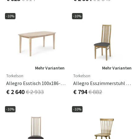
-10%
-10%
Mehr Varianten
Mehr Varianten
Torkelson
Torkelson
Allegro Esstisch 100x186-286 Cm Eiche Weiß Geölt Und Furniert
Allegro Esszimmerstuhl Eiche Geölt Mit Stoffsitz 2er-Pack
€ 2 640
€ 2 933
€ 794
€ 882
-10%
-10%