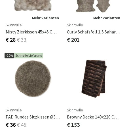
Mehr Varianten
Mehr Varianten
Skinnwille
Skinnwille
Misty Zierkissen 45x45 Cm Sand
Curly Schafsfell 1,5 Sahara/Hellbraun
€ 28
€ 33
€ 201
-20%
Schnelle Lieferung
Skinnwille
Skinnwille
PAD Rundes Sitzkissen Ø34 Cm Hellbraun
Browny Decke 140x220 Cm Chocolate
€ 36
€ 45
€ 153