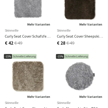
Mehr Varianten
Mehr Varianten
Skinnwille
Skinnwille
Curly Seat Cover Schafsfell 40x40cm Anthrazit Grau Silber
Curly Seat Cover Sheepskin 40x40cm Charcoal Brown
€ 42
€ 49
€ 28
€ 49
-15%
Schnelle Lieferung
-15%
Schnelle Lieferung
Mehr Varianten
Mehr Varianten
Skinnwille
Skinnwille