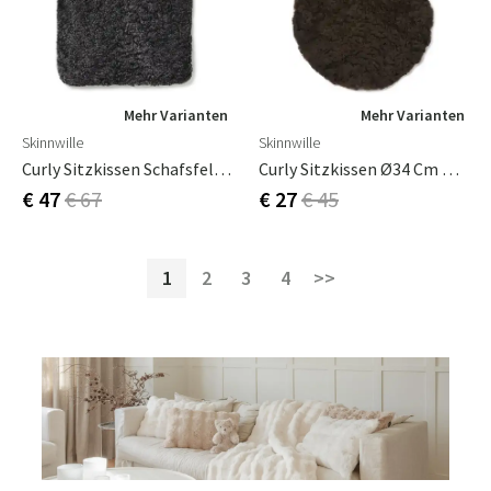
Mehr Varianten
Mehr Varianten
Skinnwille
Skinnwille
Curly Sitzkissen Schafsfell 40x40 Cm Dunkelgrau
Curly Sitzkissen Ø34 Cm Braun Mittel
€ 47
€ 67
€ 27
€ 45
1
2
3
4
>>