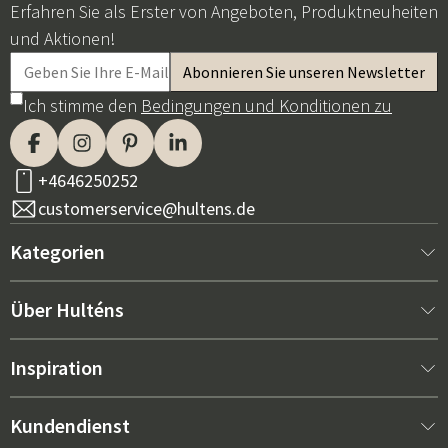
Erfahren Sie als Erster von Angeboten, Produktneuheiten
und Aktionen!
Ich stimme den
Bedingungen und Konditionen zu
+4646250252
customerservice@hultens.de
Kategorien
Neu bei uns
Über Hulténs
Möbel
Über Hulténs
Inspiration
Innenausstattung
Hulténs Laden
Bestseller
Kundendienst
Gartenmöbel