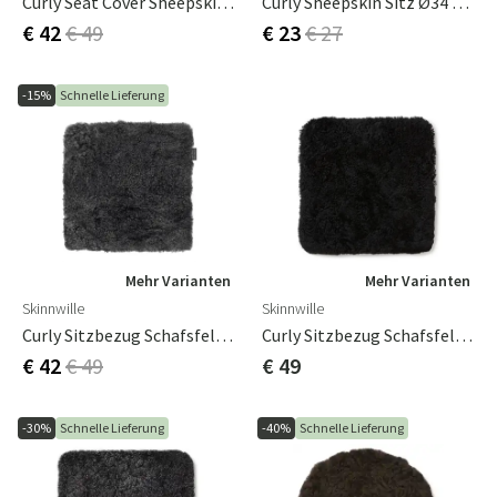
Curly Seat Cover Sheepskin 40x40cm Light Brown
Curly Sheepskin Sitz Ø34 Cm Anthrazit Silber
€ 42
€ 49
€ 23
€ 27
-15%
Schnelle Lieferung
Mehr Varianten
Mehr Varianten
Skinnwille
Skinnwille
Curly Sitzbezug Schafsfell 40x40cm Schwarz
Curly Sitzbezug Schafsfell 40x40cm Dunkelgrau
€ 49
€ 42
€ 49
-30%
Schnelle Lieferung
-40%
Schnelle Lieferung