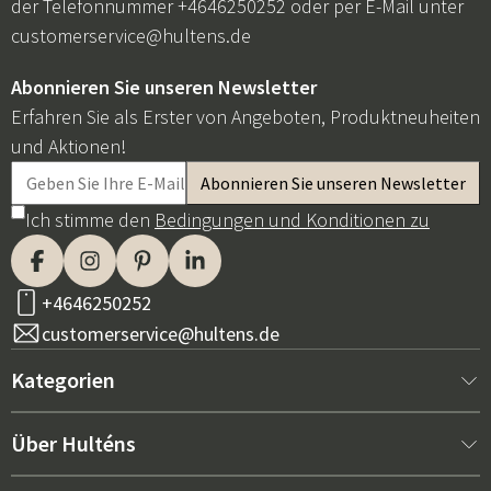
der Telefonnummer +4646250252 oder per E-Mail unter
customerservice@hultens.de
Abonnieren Sie unseren Newsletter
Erfahren Sie als Erster von Angeboten, Produktneuheiten
und Aktionen!
Ich stimme den
Bedingungen und Konditionen zu
+4646250252
customerservice@hultens.de
Kategorien
Neu bei uns
Über Hulténs
Möbel