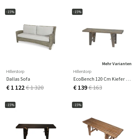
-15%
-15%
Mehr Varianten
Hillerstorp
Hillerstorp
Dallas Sofa
EcoBench 120 Cm Kiefer Grau Geölt
€ 1 122
€ 1 320
€ 139
€ 163
-15%
-15%