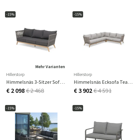
-15%
-15%
Mehr Varianten
Hillerstorp
Hillerstorp
Himmelsnäs 3-Sitzer Sofa Grau
Himmelsnäs Ecksofa Teak/Beige
€ 2 098
€ 2 468
€ 3 902
€ 4 591
-15%
-15%