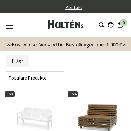
}
Kontakt
0
Markenzeichen
Hillerstorp
Hillerstorp-Sofas
>>Kostenloser Versand bei Bestellungen über 1.000 €
×
Filter
-15%
-15%