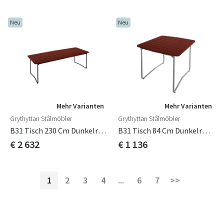
Neu
Neu
Mehr Varianten
Mehr Varianten
Grythyttan Stålmöbler
Grythyttan Stålmöbler
B31 Tisch 230 Cm Dunkelrot / Schwarz
B31 Tisch 84 Cm Dunkelrot / Feuerverzinkt
€ 2 632
€ 1 136
1
2
3
4
...
6
7
>>