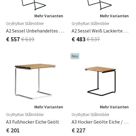
Mehr Varianten
Mehr Varianten
Grythyttan Stålmöbler
Grythyttan Stålmöbler
A2 Sessel Unbehandeltes Teakholz/schwarzer Rahmen
A2 Sessel Weiß Lackierte Eiche / Schwarzes Gestell
€ 557
€ 619
€ 483
€ 537
Neu
Mehr Varianten
Mehr Varianten
Grythyttan Stålmöbler
Grythyttan Stålmöbler
A3 Fußhocker Eiche Geölt
A3 Hocker Geölte Eiche / Schwarz
€ 201
€ 227