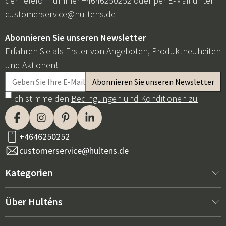
der Telefonnummer +4646250252 oder per E-Mail unter
customerservice@hultens.de
Abonnieren Sie unseren Newsletter
Erfahren Sie als Erster von Angeboten, Produktneuheiten
und Aktionen!
Ich stimme den
Bedingungen und Konditionen zu
+4646250252
customerservice@hultens.de
Kategorien
Neu bei uns
Über Hulténs
Möbel