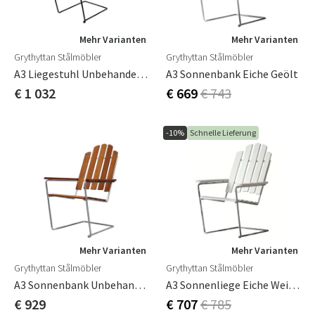
Mehr Varianten
Mehr Varianten
Grythyttan Stålmöbler
Grythyttan Stålmöbler
A3 Liegestuhl Unbehandeltes Teakholz/schwarz
A3 Sonnenbank Eiche Geölt
€ 1 032
€ 669
€ 743
-10%
Schnelle Lieferung
Mehr Varianten
Mehr Varianten
Grythyttan Stålmöbler
Grythyttan Stålmöbler
A3 Sonnenbank Unbehandeltes Teakholz / Feuerverzinkter Rahmen
A3 Sonnenliege Eiche Weiß Lackiert / Gestell Feuerverzinkt
€ 929
€ 707
€ 785