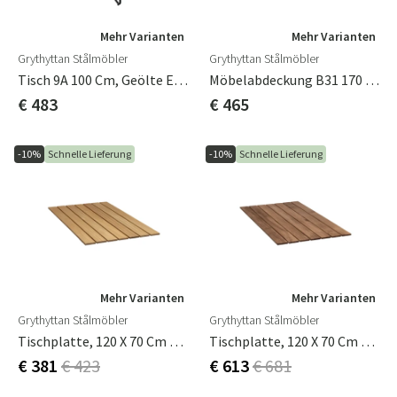
Mehr Varianten
Mehr Varianten
Grythyttan Stålmöbler
Grythyttan Stålmöbler
Tisch 9A 100 Cm, Geölte Eiche / Grünes Gestell
Möbelabdeckung B31 170 Inkl. 4 Stühle L 172 Cm, B 115 Cm, H 55 Cm Grythyttan
€ 483
€ 465
-10%
Schnelle Lieferung
-10%
Schnelle Lieferung
Mehr Varianten
Mehr Varianten
Grythyttan Stålmöbler
Grythyttan Stålmöbler
Tischplatte, 120 X 70 Cm Eiche Unbehandelt
Tischplatte, 120 X 70 Cm Teakholz Unbehandelt
€ 381
€ 423
€ 613
€ 681