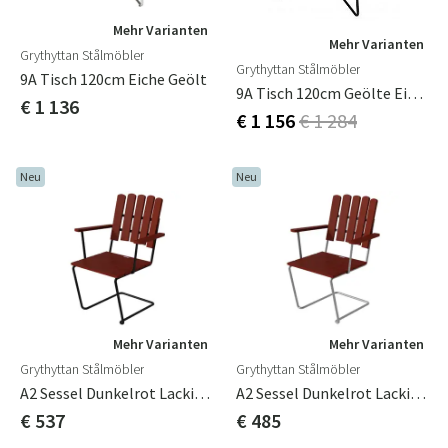
Mehr Varianten
Mehr Varianten
Grythyttan Stålmöbler
Grythyttan Stålmöbler
9A Tisch 120cm Eiche Geölt
9A Tisch 120cm Geölte Eiche / Grün
€ 1 136
€ 1 156
€ 1 284
Neu
Neu
Mehr Varianten
Mehr Varianten
Grythyttan Stålmöbler
Grythyttan Stålmöbler
A2 Sessel Dunkelrot Lackierte Eiche / Schwarz
A2 Sessel Dunkelrot Lackierte Eiche / Galvanisiert
€ 537
€ 485