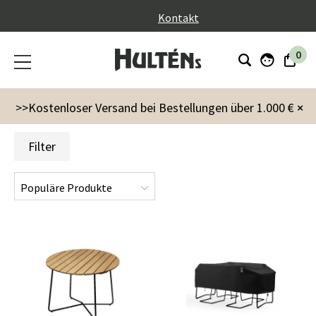
}
Kontakt
0
Markenzeichen
Grythyttan Stålmöbler
Alle
>>Kostenloser Versand bei Bestellungen über 1.000 €
×
Filter