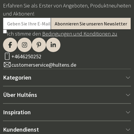
Erfahren Sie als Erster von Angeboten, Produktneuheiten
und Aktionen!
Ich stimme den
Bedingungen und Konditionen zu
+4646250252
customerservice@hultens.de
Kategorien
Neu bei uns
Über Hulténs
Möbel
Über Hulténs
Inspiration
Innenausstattung
Hulténs Laden
Bestseller
Kundendienst