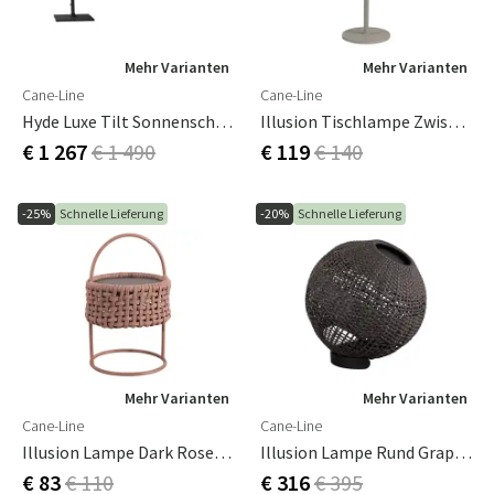
Mehr Varianten
Mehr Varianten
Cane-Line
Cane-Line
Hyde Luxe Tilt Sonnenschirm 300X300 Cm Grau
Illusion Tischlampe Zwischen Taupe
€ 1 267
€ 1 490
€ 119
€ 140
-25%
Schnelle Lieferung
-20%
Schnelle Lieferung
Mehr Varianten
Mehr Varianten
Cane-Line
Cane-Line
Illusion Lampe Dark Rose, Soft Rope
Illusion Lampe Rund Graphit, Soft Rope
€ 83
€ 110
€ 316
€ 395