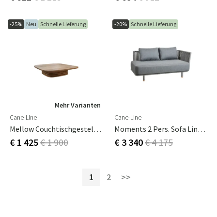
-25%
Neu
Schnelle Lieferung
-20%
Schnelle Lieferung
Mehr Varianten
Cane-Line
Cane-Line
Mellow Couchtischgestell Kvadratisk F/bordsskiva 144x144 Cm Teak
Moments 2 Pers. Sofa Linkes Modul Inkl. Grey Air
€ 1 425
€ 1 900
€ 3 340
€ 4 175
1
2
>>