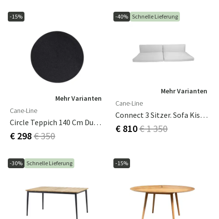
-15%
-40%
Schnelle Lieferung
Mehr Varianten
Mehr Varianten
Cane-Line
Cane-Line
Connect 3 Sitzer. Sofa Kissen Weiß
Circle Teppich 140 Cm Dunkelgrau
€ 810
€ 1 350
€ 298
€ 350
-30%
Schnelle Lieferung
-15%