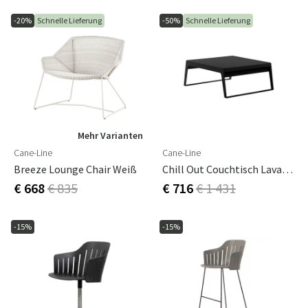
-20%
Schnelle Lieferung
-50%
Schnelle Lieferung
Mehr Varianten
Cane-Line
Cane-Line
Breeze Lounge Chair Weiß
Chill Out Couchtisch Lava Grau
€ 668
€ 835
€ 716
€ 1 431
-15%
-15%