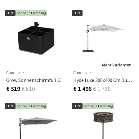
-15%
Schnelle Lieferung
-15%
Mehr Varianten
Cane-Line
Cane-Line
Grow Sonnenschirmfuß Grau
Hyde Luxe 300x400 Cm Dusty White Freihängender Sonnenschirm
€ 519
€ 610
€ 1 496
€ 1 760
-15%
Schnelle Lieferung
-15%
Schnelle Lieferung