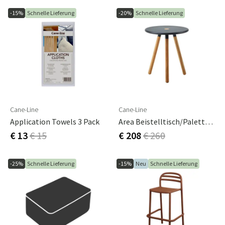
-15%
Schnelle Lieferung
-20%
Schnelle Lieferung
Cane-Line
Cane-Line
Application Towels 3 Pack
Area Beistelltisch/Palette Lava Grau
€ 13
€ 15
€ 208
€ 260
-25%
Schnelle Lieferung
-15%
Neu
Schnelle Lieferung