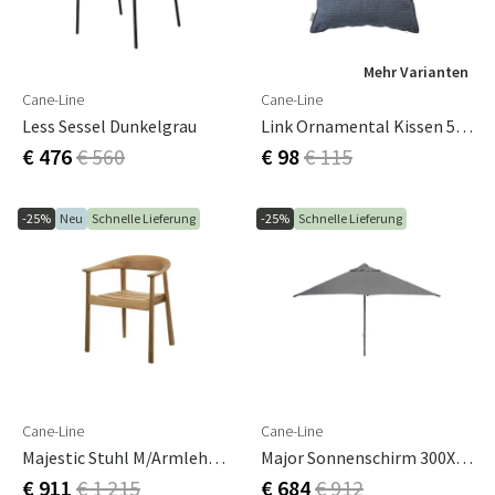
Mehr Varianten
Cane-Line
Cane-Line
Less Sessel Dunkelgrau
Link Ornamental Kissen 50X50 Blau
€ 476
€ 560
€ 98
€ 115
-25%
Neu
Schnelle Lieferung
-25%
Schnelle Lieferung
Cane-Line
Cane-Line
Majestic Stuhl M/armlehne Teak
Major Sonnenschirm 300X300 Cm Grau
€ 911
€ 1 215
€ 684
€ 912