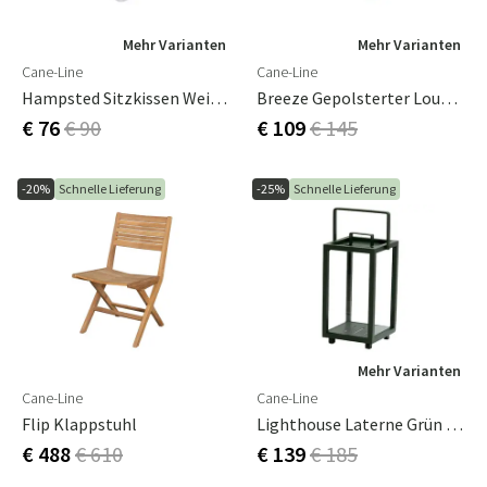
Mehr Varianten
Mehr Varianten
Cane-Line
Cane-Line
Hampsted Sitzkissen Weiß, Sunbrella Natte
Breeze Gepolsterter Loungesessel Grau, Sunbrella Natte
€ 76
€ 90
€ 109
€ 145
-20%
Schnelle Lieferung
-25%
Schnelle Lieferung
Mehr Varianten
Cane-Line
Cane-Line
Flip Klappstuhl
Lighthouse Laterne Grün Klein
€ 488
€ 610
€ 139
€ 185