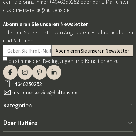
der Telefonnummer +4646250252 oder per E-Mail unter
customerservice@hultens.de
Abonnieren Sie unseren Newsletter
Erfahren Sie als Erster von Angeboten, Produktneuheiten
und Aktionen!
Ich stimme den
Bedingungen und Konditionen zu
+4646250252
customerservice@hultens.de
Kategorien
Neu bei uns
Über Hulténs
Möbel