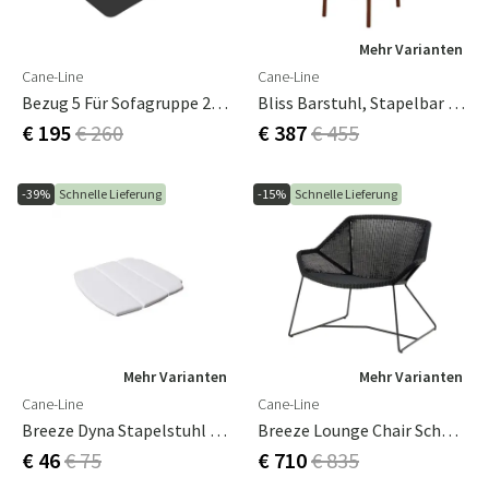
Mehr Varianten
Cane-Line
Cane-Line
Bezug 5 Für Sofagruppe 205X110 Cm
Bliss Barstuhl, Stapelbar Desert Red, Aluminium
€ 195
€ 260
€ 387
€ 455
-39%
Schnelle Lieferung
-15%
Schnelle Lieferung
Mehr Varianten
Mehr Varianten
Cane-Line
Cane-Line
Breeze Dyna Stapelstuhl Weiß, Sunbrella Wet
Breeze Lounge Chair Schwarz
€ 46
€ 75
€ 710
€ 835