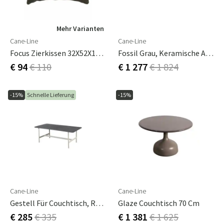
Mehr Varianten
Cane-Line
Cane-Line
Focus Zierkissen 32X52X12 Cm Dunkelgrün
Fossil Grau, Keramische Arbeitsplatten
€ 94
€ 110
€ 1 277
€ 1 824
-15%
Schnelle Lieferung
-15%
Cane-Line
Cane-Line
Gestell Für Couchtisch, Rechteckig, Gedreht, Sandfarben, Aluminium
Glaze Couchtisch 70 Cm
€ 285
€ 335
€ 1 381
€ 1 625