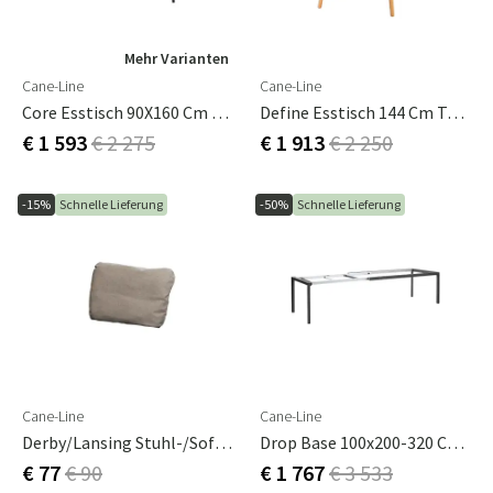
Mehr Varianten
Cane-Line
Cane-Line
Core Esstisch 90X160 Cm Lava Grau
Define Esstisch 144 Cm Teak
€ 1 593
€ 2 275
€ 1 913
€ 2 250
-15%
Schnelle Lieferung
-50%
Schnelle Lieferung
Cane-Line
Cane-Line
Derby/Lansing Stuhl-/Sofa-Rückenkissen Taupe, Natté
Drop Base 100x200-320 Cm Lava Grey
€ 77
€ 90
€ 1 767
€ 3 533