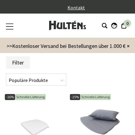
}
Kontakt
0
Markenzeichen
Cane-line
Cane-Line Lagerware
>>Kostenloser Versand bei Bestellungen über 1.000 €
×
Filter
-16%
Schnelle Lieferung
-25%
Schnelle Lieferung