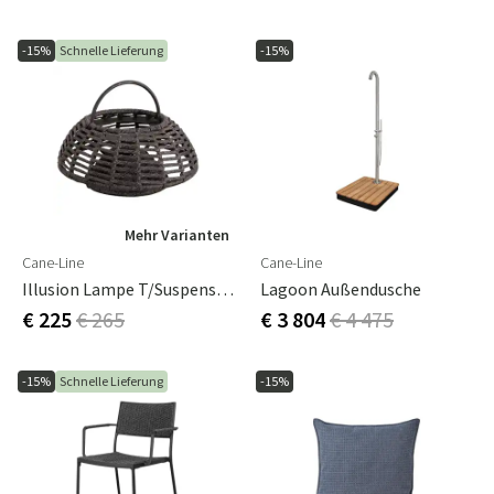
-15%
Schnelle Lieferung
-15%
Mehr Varianten
Cane-Line
Cane-Line
Illusion Lampe T/suspension Graphit, Soft Rope
Lagoon Außendusche
€ 225
€ 265
€ 3 804
€ 4 475
-15%
Schnelle Lieferung
-15%