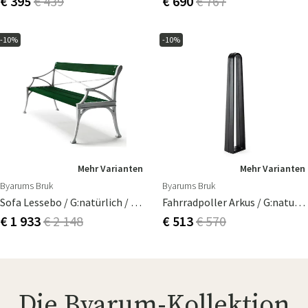
€ 395
€ 439
€ 690
€ 767
-10%
-10%
Mehr Varianten
Mehr Varianten
Byarums Bruk
Byarums Bruk
Sofa Lessebo / G:natürlich / H: Accoya Obeh. Byarum
Fahrradpoller Arkus / G:natur Byarum
€ 1 933
€ 2 148
€ 513
€ 570
Die Byarum-Kollektion