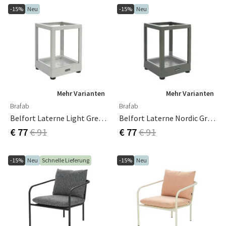
-15%
Neu
-15%
Neu
Mehr Varianten
Mehr Varianten
Brafab
Brafab
Belfort Laterne Light Grey, H28
Belfort Laterne Nordic Green, H28
€ 77
€ 91
€ 77
€ 91
-15%
Neu
Schnelle Lieferung
-15%
Neu