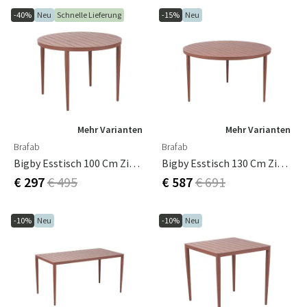
-40%
Neu
Schnelle Lieferung
-15%
Neu
Mehr Varianten
Mehr Varianten
Brafab
Brafab
Bigby Esstisch 100 Cm Zin Red
Bigby Esstisch 130 Cm Zin Red
€ 297
€ 495
€ 587
€ 691
-10%
Neu
-10%
Neu