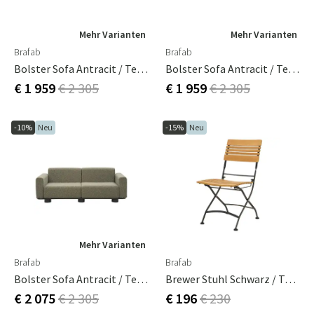
Mehr Varianten
Mehr Varianten
Brafab
Brafab
Bolster Sofa Antracit / Teddy Beige
Bolster Sofa Antracit / Teddy Grey
€ 1 959
€ 2 305
€ 1 959
€ 2 305
-10%
Neu
-15%
Neu
Mehr Varianten
Brafab
Brafab
Bolster Sofa Antracit / Teddy Verde
Brewer Stuhl Schwarz / Teak
€ 2 075
€ 2 305
€ 196
€ 230