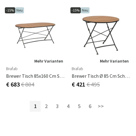
-15%
Neu
-15%
Neu
Mehr Varianten
Mehr Varianten
Brafab
Brafab
Brewer Tisch 85x160 Cm Schwarz / Teak
Brewer Tisch Ø 85 Cm Schwarz / Teak
€ 683
€ 804
€ 421
€ 495
1
2
3
4
5
6
>>