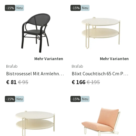
-15%
Neu
-15%
Neu
Mehr Varianten
Mehr Varianten
Brafab
Brafab
Bistrosessel Mit Armlehnen Parterre Schwarz/Schwarz
Blixt Couchtisch 65 Cm Pearl White
€ 81
€ 95
€ 166
€ 195
-15%
Neu
-15%
Neu