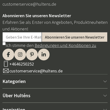
customerservice@hultens.de
Abonnieren Sie unseren Newsletter
Erfahren Sie als Erster von Angeboten, Produktneuheiten
und Aktionen!
Ich stimme den
Bedingungen und Konditionen zu
+4646250252
customerservice@hultens.de
Kategorien
Neu bei uns
Über Hulténs
Möbel
Über Hulténs
Inspiration