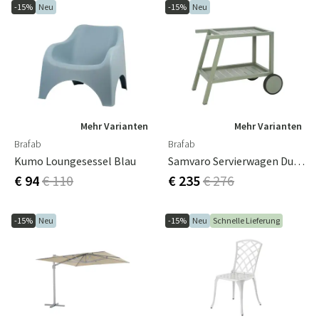
-15%
Neu
-15%
Neu
Mehr Varianten
Mehr Varianten
Brafab
Brafab
Kumo Loungesessel Blau
Samvaro Servierwagen Dusty Green
€ 94
€ 110
€ 235
€ 276
-15%
Neu
-15%
Neu
Schnelle Lieferung