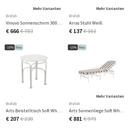
Mehr Varianten
Mehr Varianten
Brafab
Brafab
Vinovo Sonnenschirm 300x300 Cm Light Grey / Khaki
Arras Stuhl Weiß
€ 666
€ 783
€ 137
€ 161
-10%
Neu
-10%
Neu
Mehr Varianten
Brafab
Brafab
Arts Beistelltisch Soft White
Arts Sonnenliege Soft White / Beige Stripes
€ 207
€ 230
€ 881
€ 979