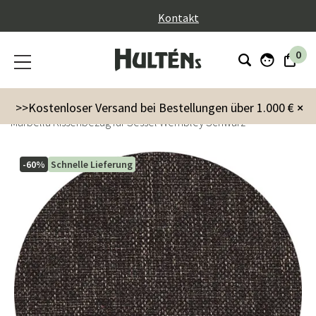
}
Kontakt
0
Innenausstattung
Textilien
Kissen & Bezüge
>>Kostenloser Versand bei Bestellungen über 1.000 €
×
Marbella Kissenbezug für Sessel Wembley Schwarz
-60%
Schnelle Lieferung