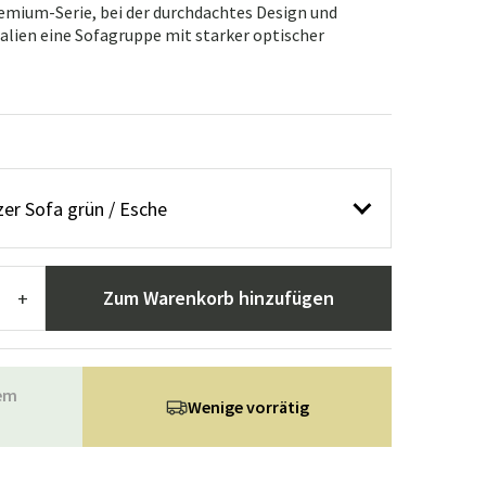
n
ppiche
Gartengeräte
Flurmöbel
remium-Serie, bei der durchdachtes Design und
alien eine Sofagruppe mit starker optischer
usstattung
zer Sofa grün / Esche
Zum Warenkorb hinzufügen
+
rem
Wenige vorrätig