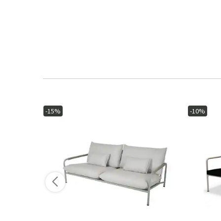
-15%
-10%