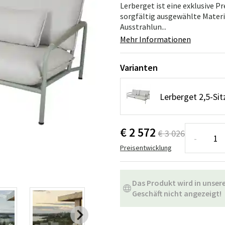
ssen
Hängeschaukel
Badezimmerte
Lerberget ist eine exklusive P
sorgfältig ausgewählte Materi
Ausstrahlun...
Wartungsprodukte
Kleine Aufbewahrung
Badezimmera
Mehr Informationen
Varianten
Lerberget 2,5-Sit
€ 2 572
€ 3 026
-
Preisentwicklung
Das Produkt wird in unse
Geschäft nicht angezeigt!