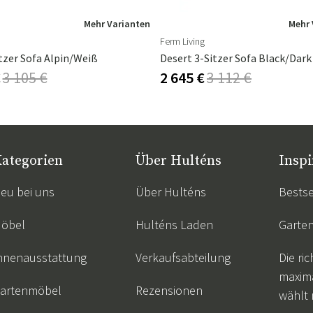
Mehr Varianten
Mehr 
Ferm Living
tzer Sofa Alpin/Weiß
Desert 3-Sitzer Sofa Black/Dark
€
3 105 €
2 645 €
3 112 €
ategorien
Über Hulténs
Inspi
eu bei uns
Über Hulténs
Bestse
öbel
Hulténs Laden
Garte
nnenausstattung
Verkaufsabteilung
Die ric
maxim
artenmöbel
Rezensionen
wählt