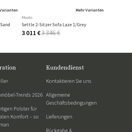
Varianten
Mehr Varianten
Muuto
Cane-Line
 Sand
Settle 2-Sitzer Sofa Laze 1/Grey
Ocean 3 Sit
3 011 €
3 346 €
2 124 €
2
ration
Kundendienst
ller
Kontaktieren Sie uns
nmöbel-Trends 2026
Allgemeine
Geschäftsbedingungen
htigen Polster für
alen Komfort – so
Lieferungen
 man
Rückgabe &