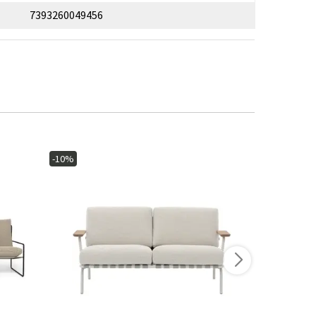
7393260049456
-10%
-20%