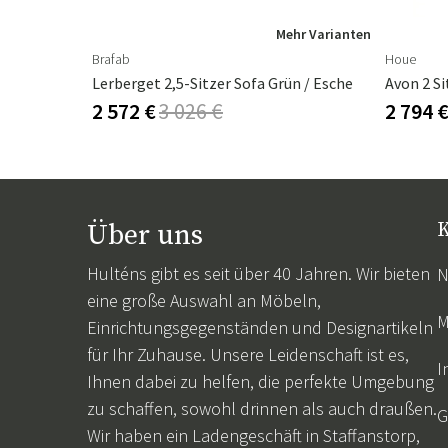
hr Varianten
Mehr Varianten
Brafab
Houe
ka
Lerberget 2,5-Sitzer Sofa Grün / Esche
Avon 2 Si
2 572 €
3 026 €
2 794 
Über uns
K
Hulténs gibt es seit über 40 Jahren. Wir bieten
N
eine große Auswahl an Möbeln,
M
Einrichtungsgegenständen und Designartikeln
für Ihr Zuhause. Unsere Leidenschaft ist es,
I
Ihnen dabei zu helfen, die perfekte Umgebung
zu schaffen, sowohl drinnen als auch draußen.
G
Wir haben ein Ladengeschäft in Staffanstorp,