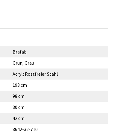
Brafab
Grün; Grau
Acryl; Rostfreier Stahl
193 cm
98 cm
80 cm
42 cm
8642-32-710