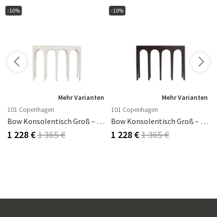
-10%
-10%
n
Mehr Varianten
Mehr Varianten
101 Copenhagen
101 Copenhagen
 Antik Grau
Bow Konsolentisch Groß – Birke
Bow Konsolentisch Groß – Coffee
1 228 €
1 365 €
1 228 €
1 365 €