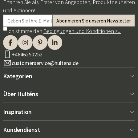
Erfahren Sie als Erster von Angeboten, Produktneuheiten
und Aktionen!
Ich stimme den
Bedingungen und Konditionen zu
+4646250252
customerservice@hultens.de
Kategorien
Neu bei uns
Über Hulténs
Möbel
Über Hulténs
Inspiration
Innenausstattung
Hulténs Laden
Bestseller
Kundendienst
Gartenmöbel