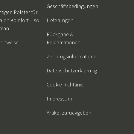
n
ppiche
Gartengeräte
Flurmöbel
Geschäftsbedingungen
htigen Polster für
usstattung
alen Komfort – so
Lieferungen
 man
Rückgabe &
hinweise
Reklamationen
Zahlungsinformationen
Datenschutzerklärung
Cookie-Richtlinie
Impressum
Artikel zurückgeben