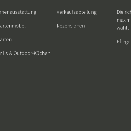
ssen
Hängeschaukel
Badezimmerte
nnenausstattung
Verkaufsabteilung
Die ric
Wartungsprodukte
Kleine Aufbewahrung
Badezimmera
maxim
artenmöbel
Rezensionen
wählt
arten
Pflege
rills & Outdoor-Küchen