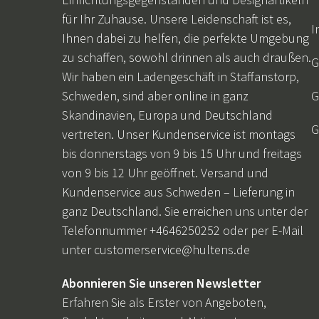
Servierwagen
Gartenschaukel ki
für Ihr Zuhause. Unsere Leidenschaft ist es,
Tischplatten
I
Ihnen dabei zu helfen, die perfekte Umgebung
Pflege & Lagerung
Schlafzimmermöbel
Künstliche Pflanzen
Essgruppen
Gastgeschenke
Tischbasen
zu schaffen, sowohl drinnen als auch draußen.
Aufbewahrungsboxen
Kopfteile
Kränze
G
Wir haben ein Ladengeschäft in Staffanstorp,
Kissentache
Schnittblumen & Zweige
Schweden, sind aber online in ganz
G
Öle & Farben
Blühende Pflanzen
Skandinavien, Europa und Deutschland
Imprägnierung
Topfpflanzen
G
vertreten. Unser Kundenservice ist montags
Reinigungsmittel
Bäume
bis donnerstags von 9 bis 15 Uhr und freitags
Geräteschuppen
Dekoration & Zubehör
von 9 bis 12 Uhr geöffnet. Versand und
Ersatzteile
Weihnachtsbäume
Kundenservice aus Schweden – Lieferung in
ganz Deutschland. Sie erreichen uns unter der
Telefonnummer +4646250252 oder per E-Mail
unter
customerservice@hultens.de
Abonnieren Sie unseren Newsletter
Erfahren Sie als Erster von Angeboten,