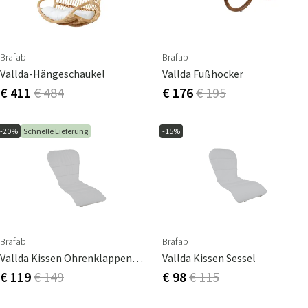
Brafab
Brafab
Vallda-Hängeschaukel
Vallda Fußhocker
€ 411
€ 484
€ 176
€ 195
-20%
Schnelle Lieferung
-15%
Brafab
Brafab
Vallda Kissen Ohrenklappen-Sessel
Vallda Kissen Sessel
€ 119
€ 149
€ 98
€ 115