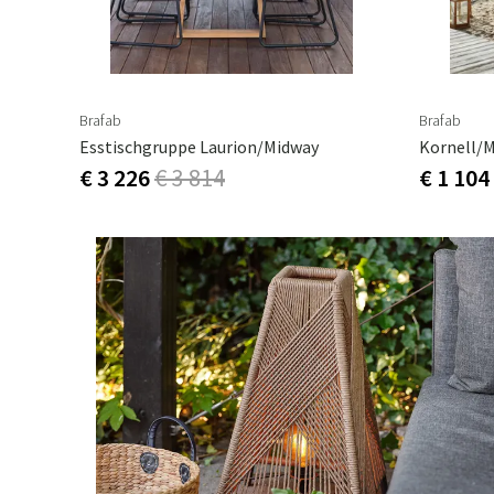
Brafab
Brafab
Esstischgruppe Laurion/Midway
Kornell/M
€ 3 226
€ 3 814
€ 1 104