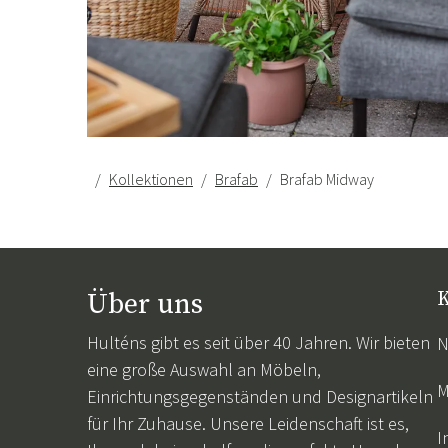
Kollektionen
Brafab
Brafab Midway
Über uns
K
Hulténs gibt es seit über 40 Jahren. Wir bieten
N
eine große Auswahl an Möbeln,
M
Einrichtungsgegenständen und Designartikeln
für Ihr Zuhause. Unsere Leidenschaft ist es,
I