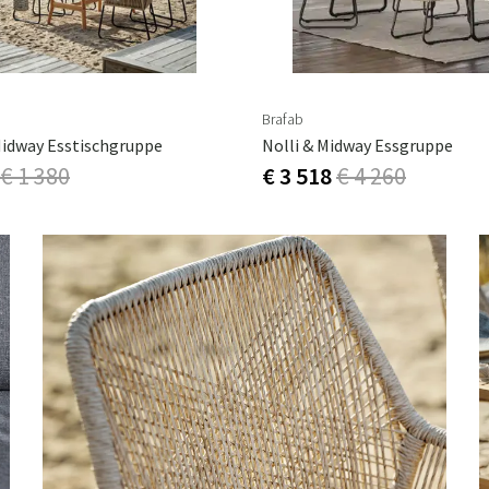
Brafab
idway Esstischgruppe
Nolli & Midway Essgruppe
€ 1 380
€ 3 518
€ 4 260