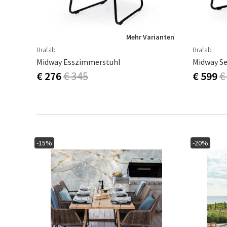
Mehr Varianten
Brafab
Brafab
Midway Esszimmerstuhl
Midway Se
€ 276
€ 345
€ 599
€
-15%
-20%