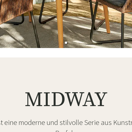
ssen
Hängeschaukel
Badezimmerte
Wartungsprodukte
Kleine Aufbewahrung
Badezimmera
MIDWAY
t eine moderne und stilvolle Serie aus Kunst