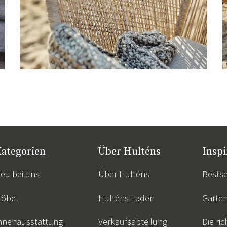
ategorien
Über Hulténs
Inspi
eu bei uns
Über Hulténs
Bestse
öbel
Hulténs Laden
Garte
nnenausstattung
Verkaufsabteilung
Die ric